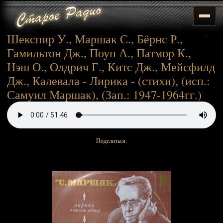
Шекспир У., Маршак С., Бёрнс Р.,
Гамильтон Дж., Поуп А., Патмор К.,
Нэш О., Олдрич Г., Китс Дж., Мейсфилд
Дж., Калевала - Лирика - (стихи), (исп.:
Самуил Маршак), (Зап.: 1947-1964гг.)
Поделиться: