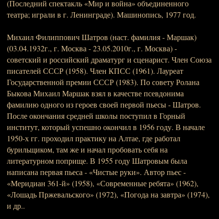
(Последний спектакль «Мир и война» объединенного
театра; играли в г. Ленинграде). Машинопись, 1977 год.
Михаил Филиппович Шатров (наст. фамилия - Маршак)
(03.04.1932г., г. Москва - 23.05.2010г., г. Москва) -
советский и российский драматург и сценарист. Член Союза
писателей СССР (1958). Член КПСС (1961). Лауреат
Государственной премии СССР (1983). По совету Ролана
Быкова Михаил Маршак взял в качестве псевдонима
фамилию одного из героев своей первой пьесы - Шатров.
После окончания средней школы поступил в Горный
институт, который успешно окончил в 1956 году. В начале
1950-х гг. проходил практику на Алтае, где работал
бурильщиком, там же и начал пробовать себя на
литературном поприще. В 1955 году Шатровым была
написана первая пьеса - «Чистые руки». Автор пьес -
«Меридиан 361-й» (1958), «Современные ребята» (1962),
«Лошадь Пржевальского» (1972), «Погода на завтра» (1974),
и др..
_____________________