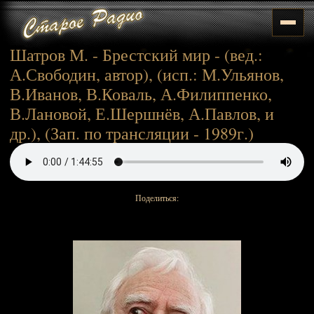
Шатров М. - Брестский мир - (вед.:
А.Свободин, автор), (исп.: М.Ульянов,
В.Иванов, В.Коваль, А.Филиппенко,
В.Лановой, Е.Шершнёв, А.Павлов, и
др.), (Зап. по трансляции - 1989г.)
Поделиться: