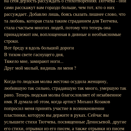
на себя дерзость рассуждать о стихотворениях Тютчева - они
сами расскажут вам гораздо больше, чем тот, кто о них
рассуждает. Добавлю лишь, боясь сказать лишнее слово, что
та любовь, которая стала таким страданием для Тютчева,
стала счастьем многих людей, потому что теперь она
принадлежит им, воплощенная в дивные и необъяснимые
строки.
Вот бреду я вдоль большой дороги
В тихом свете гаснущего дня,
Тяжело мне, замирают ноги...
Друг мой милый, видишь ли меня ?
Когда-то людская молва жестоко осудила женщину,
любившую так сильно, страдавшую так много, умершую так
рано. Теперь людская молва благословляет её незабвенное
имя. Я думала об этом, когда артист Михаил Козаков
попросил меня принять участие в возникновении
пластинки, которую вы держите в руках. Сейчас вы
услышите стихи Тютчева, посвященные Денисьевой, другие
его стихи, отрывки из его писем, а также отрывки из писем