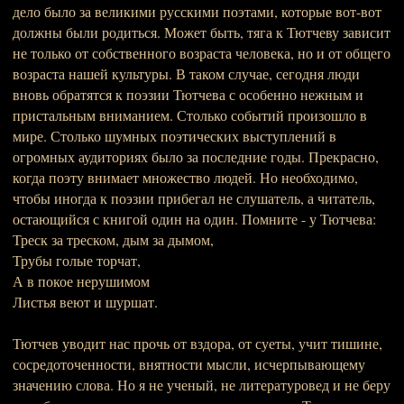
дело было за великими русскими поэтами, которые вот-вот
должны были родиться. Может быть, тяга к Тютчеву зависит
не только от собственного возраста человека, но и от общего
возраста нашей культуры. В таком случае, сегодня люди
вновь обратятся к поэзии Тютчева с особенно нежным и
пристальным вниманием. Столько событий произошло в
мире. Столько шумных поэтических выступлений в
огромных аудиториях было за последние годы. Прекрасно,
когда поэту внимает множество людей. Но необходимо,
чтобы иногда к поэзии прибегал не слушатель, а читатель,
остающийся с книгой один на один. Помните - у Тютчева:
Треск за треском, дым за дымом,
Трубы голые торчат,
А в покое нерушимом
Листья веют и шуршат.
Тютчев уводит нас прочь от вздора, от суеты, учит тишине,
сосредоточенности, внятности мысли, исчерпывающему
значению слова. Но я не ученый, не литературовед и не беру