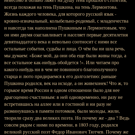
всегда похожая на тень Пушкина, на тень Лермонтова.
Жизнь каждого человека, для которого русский язык -
кровно-изначальный, колыбельно-родимый, с младенчества
и навсегда так наполнена Пушкиным и Лермонтовым, что
он ими двумя озаглавливает и населяет первые десятилетия
девятнадцатого века и невольно соотносит с ними все
остальные события, судьбы и лица. О чём бы ни шла речь,
мы думаем: «Боже мой, да они оба еще были живы тогда, а
все остальное как-нибудь обойдется !». Или читаем про
какого-нибудь ни в чем не повинного благополучного
старца и люто придираемся к его долголетию: раньше
Пушкина родился, век на исходе, а он живехонек! Что ж, то
горькое время России в одном отношении было для нее
драгоценно счастливым: в ней одновременно, ни разу не
встретившись на аллее или в гостиной и ни разу не
разминувшись в памяти потомков, были молоды, жили,
творили сразу два великих поэта. Но почему же - два ? Ведь
совсем рядом с ними по времени, в 1803 году, родился
великий русский поэт Федор Иванович Тютчев. Почему же