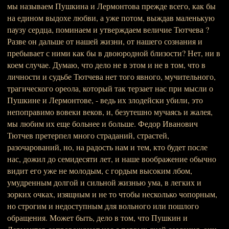
мы называем Пушкина и Лермонтова прежде всего, как бы
на едином выдохе любви, а уже потом, выждав маленькую
паузу сердца, поминаем и утверждаем величие Тютчева ?
Разве он дальше от нашей жизни, от нашего сознания и
пребывает с ними как бы в двоюродной близости? Нет, ни в
коем случае. Думаю, что дело не в этом и не в том, что в
личности и судьбе Тютчева нет того явного, мучительного,
трагического ореола, который так терзает нас при мысли о
Пушкине и Лермонтове, - ведь их злодейски убили, это
непоправимо вовеки веков, и, безутешно мучаясь и жалея,
мы любим их еще больнее и больше. Федор Иванович
Тютчев претерпел много страданий, страстей,
разочарований, но, на радость нам и тем, кто будет после
нас, дожил до семидесяти лет, и наше воображение обычно
видит его уже не молодым, с гордым высоким лбом,
умудренным долгой и сильной жизнью ума, в легких и
зорких очках, изящным и не то чтобы несколько чопорным,
но строгим и недоступным для вольного или пошлого
обращения. Может быть, дело в том, что Пушкин и