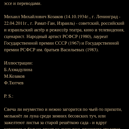
эссе и переводами.
Михаил Михайлович Козаков (14.10.1934г., г. Ленинград -
22.04.2011г., г. Рамат-Ган, Израиль) - советский, российский
и израильский актёр и режиссёр театра, кино и телевидения,
сценарист. Народный артист РСФСР (1980), лауреат
Государственной премии СССР (1967) и Государственной
премии РСФСР им. братьев Васильевых (1983).
Иллюстрации:
Б.Ахмадулина
М.Козаков
Ф.Тютчев
P. S.:
Свеча ли неуместно и нежно загорится по чьей-то прихоти,
мелькнёт ли луна среди зимних бесовских туч, или
зажелтеют листья за старой решёткою сада - и вдруг
невесомо и больно ляжет на душу тень прошлого столетия,