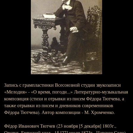
Запись с грампластинки Всесоюзной студии звукозаписи
«Мелодия» - «О время, погоди...» Литературно-музыкальная
композиция (стихи и отрывки из писем Фёдора Тютчева, а
также отрывки из писем и дневников современников
Фёдора Тютчева). Автор композиции - М. Хромченко.
Фёдор Иванович Тютчев (23 ноября [5 декабря] 1803г.,
Овстуг, Брянский уезд - 15 [27] июля 1873г., Царское Село) -