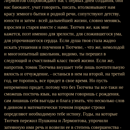
Лермонтов сопровождают нас с первых дней создания, они
нас баюкают, учат говорить, писать, втолковывают нам
красу земного бытия и родной речи, сопутствуют детству,
юности и затем - всей дальнейшей жизни, словно меняясь,
взрослея и старея вместе с нами. Тютчев же, как мне
кажется, поэт именно для зрелости, для сложившегося ума,
для упрочившегося сердца. Если душа твоя стала жадно
искать утешения и поучения в Тютчеве, - что же, немолодой
и многоопытный школьник, видимо, ты перешел в
следующий и счастливый класс твоей жизни. Если же,
напротив, томик Тютчева внушает тебе лишь почтительную
вялость и отчуждение, - останься в нем на второй, на третий
год, не торопись, все придет в свое время. Но пусть
непременно придет, потому что без Тютчева ты все-таки не
сможешь постичь язык, на котором говоришь с рождения,
сам лишишь себя выгоды и блага узнать, что несколько слов
в дивном и математически точном порядке строки
определяют необходимую тебе истину. Годы, на которые
Тютчев пережил Пушкина и Лермонтова, упрочили
затеянную ими речь и возвели ее в степень совершенства -