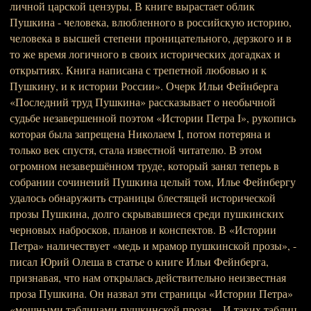
личной царской цензуры, В книге вырастает облик
Пушкина - человека, влюбленного в российскую историю,
человека в высшей степени проницательного, дерзкого и в
то же время логичного в своих исторических догадках и
открытиях. Книга написана с трепетной любовью и к
Пушкину, и к истории России». Очерк Ильи Фейнберга
«Последний труд Пушкина» рассказывает о необычной
судьбе незавершенной поэтом «Истории Петра I», рукопись
которая была запрещена Николаем I, потом потеряна и
только век спустя, стала известной читателю. В этом
огромном незавершённом труде, который занял теперь в
собрании сочинений Пушкина целый том, Илье Фейнбергу
удалось обнаружить страницы блестящей исторической
прозы Пушкина, долго скрывавшиеся среди пушкинских
черновых набросков, планов и конспектов. В «Истории
Петра» наличествует «медь и мрамор пушкинской прозы», -
писал Юрий Олеша в статье о книге Ильи Фейнберга,
признавая, что нам открылась действительно неизвестная
проза Пушкина. Он назвал эти страницы «Истории Петра»
«мощными таблицами пушкинской прозы... И таких таблиц,