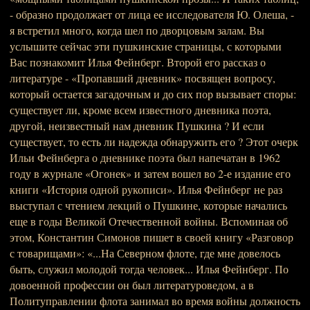
- образно продолжает от лица ее исследователя Ю. Олеша, -
я встретил много, когда шел по дворцовым залам. Вы
услышите сейчас эти пушкинские страницы, с которыми
Вас познакомит Илья Фейнберг. Второй его рассказ о
литературе - «Пропавший дневник» посвящен вопросу,
который остается загадочным и до сих пор вызывает споры:
существует ли, кроме всем известного дневника поэта,
другой, неизвестный нам дневник Пушкина ? И если
существует, то есть ли надежда обнаружить его ? Этот очерк
Ильи Фейнберга о дневнике поэта был напечатан в 1962
году в журнале «Огонек» и затем вошел во 2-е издание его
книги «История одной рукописи». Илья Фейнберг не раз
выступал с чтением лекций о Пушкине, которые начались
еще в годы Великой Отечественной войны. Вспоминая об
этом, Константин Симонов пишет в своей книгу «Разговор
с товарищами»: «...На Северном флоте, где мне довелось
быть, служил молодой тогда человек... Илья Фейнберг. По
довоенной профессии он был литературоведом, а в
Политуправлении флота занимал во время войны должность