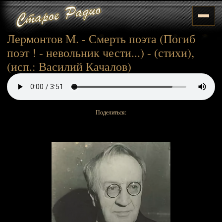
Лермонтов М. - Смерть поэта (Погиб
поэт ! - невольник чести...) - (стихи),
(исп.: Василий Качалов)
Поделиться: