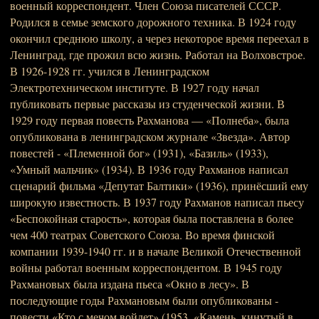
военный корреспондент. Член Союза писателей СССР.
Родился в семье земского дорожного техника. В 1924 году
окончил среднюю школу, а через некоторое время переехал в
Ленинград, где прожил всю жизнь. Работал на Волховстрое.
В 1926-1928 гг. учился в Ленинградском
Электротехническом институте. В 1927 году начал
публиковать первые рассказы из студенческой жизни. В
1929 году первая повесть Рахманова — «Полнеба», была
опубликована в ленинградском журнале «Звезда». Автор
повестей - «Племенной бог» (1931), «Базиль» (1933),
«Умный мальчик» (1934). В 1936 году Рахманов написал
сценарий фильма «Депутат Балтики» (1936), принёсший ему
широкую известность. В 1937 году Рахманов написал пьесу
«Беспокойная старость», которая была поставлена в более
чем 400 театрах Советского Союза. Во время финской
компании 1939-1940 гг. и в начале Великой Отечественной
войны работал военным корреспондентом. В 1945 году
Рахмановых была издана пьеса «Окно в лесу». В
последующие годы Рахмановым были опубликованы -
повести «Кто с мечом войдет» (1953, «Камень, кинутый в