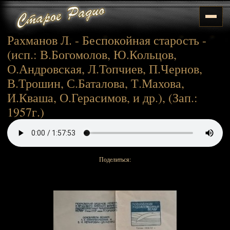
Рахманов Л. - Беспокойная старость -
(исп.: В.Богомолов, Ю.Кольцов,
О.Андровская, Л.Топчиев, П.Чернов,
В.Трошин, С.Баталова, Т.Махова,
И.Кваша, О.Герасимов, и др.), (Зап.:
1957г.)
Поделиться: