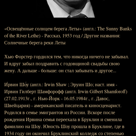
«Освещённые солнцем берега Леты» (англ.: The Sunny Banks
of the River Lethe) - Рассказ, 1953 год / Другие названия:
Солнечные берега реки Леты
Хью Форстер гордился тем, что никогда ничего не забывал.
И вдруг забыл поздравить с годовщиной свадьбы свою
жену. А дальше - больше: он стал забывать и другое...
И́рвин Шо́у (англ.: Irwin Shaw ; Эруин Шо; наст. имя -
Ирвин Гилберт Шамфорофф (англ. Irwin Gilbert Shamforoff)
(27.02.1913г., г. Нью-Йорк - 16.05.1984г., г. Давос,
Швейцария) - американский писатель и киносценарист.
Родился в семье эмигрантов из России. Вскоре после
рождения Ирвина семья переехала в Бруклин и сменила
фамилию на Шоу. Юность Шоу прошла в Бруклине, где в
1934 году он окончил Бруклинский колледж со степенью