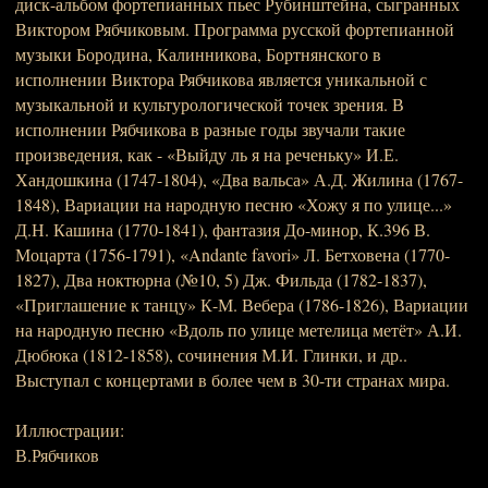
диск-альбом фортепианных пьес Рубинштейна, сыгранных
Виктором Рябчиковым. Программа русской фортепианной
музыки Бородина, Калинникова, Бортнянского в
исполнении Виктора Рябчикова является уникальной с
музыкальной и культурологической точек зрения. В
исполнении Рябчикова в разные годы звучали такие
произведения, как - «Выйду ль я на реченьку» И.Е.
Хандошкина (1747-1804), «Два вальса» А.Д. Жилина (1767-
1848), Вариации на народную песню «Хожу я по улице...»
Д.Н. Кашина (1770-1841), фантазия До-минор, К.396 В.
Моцарта (1756-1791), «Andante favori» Л. Бетховена (1770-
1827), Два ноктюрна (№10, 5) Дж. Фильда (1782-1837),
«Приглашение к танцу» К-М. Вебера (1786-1826), Вариации
на народную песню «Вдоль по улице метелица метёт» А.И.
Дюбюка (1812-1858), сочинения М.И. Глинки, и др..
Выступал с концертами в более чем в 30-ти странах мира.
Иллюстрации:
В.Рябчиков