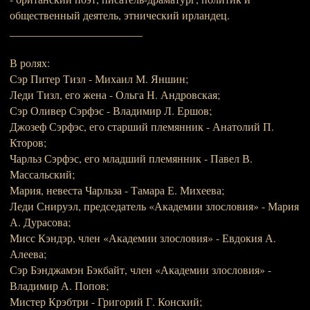
общественный деятель, этнический ирландец.
________________________
В ролях:
Сэр Питер Тизл - Михаил М. Яншин;
Леди Тизл, его жена - Ольга Н. Андровская;
Сэр Оливер Сэрфэс - Владимир Л. Ершов;
Джозеф Сэрфэс, его старший племянник - Анатолий П.
Кторов;
Чарльз Сэрфэс, его младший племянник - Павел В.
Массальский;
Мария, невеста Чарльза - Тамара Е. Михеева;
Леди Снируэл, председатель «Академии злословия» - Мария
А. Дурасова;
Мисс Кэндэр, член «Академии злословия» - Евдокия А.
Алеева;
Сэр Бэнджамэн Бэкбайт, член «Академии злословия» -
Владимир А. Попов;
Мистер Крэбтри - Григорий Г. Конский;