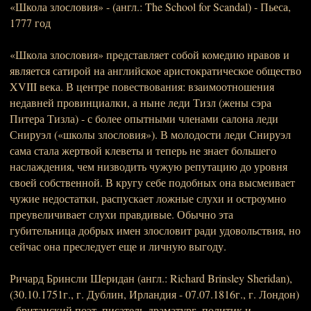
«Школа злословия» - (англ.: The School for Scandal) - Пьеса,
1777 год
«Школа злословия» представляет собой комедию нравов и
является сатирой на английское аристократическое общество
XVIII века. В центре повествования: взаимоотношения
недавней провинциалки, а ныне леди Тизл (жены сэра
Питера Тизла) - с более опытными членами салона леди
Снируэл («школы злословия»). В молодости леди Снируэл
сама стала жертвой клеветы и теперь не знает большего
наслаждения, чем низводить чужую репутацию до уровня
своей собственной. В кругу себе подобных она высмеивает
чужие недостатки, распускает ложные слухи и остроумно
преувеличивает слухи правдивые. Обычно эта
губительница добрых имен злословит ради удовольствия, но
сейчас она преследует еще и личную выгоду.
Ричард Бринсли Шеридан (англ.: Richard Brinsley Sheridan),
(30.10.1751г., г. Дублин, Ирландия - 07.07.1816г., г. Лондон)
- британский поэт, писатель-драматург, политик и