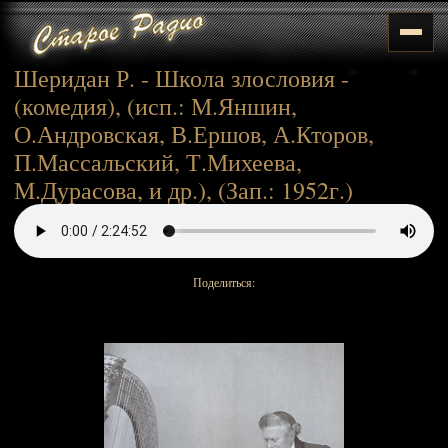
Шеридан Р. - Школа злословия -
(комедия), (исп.: М.Яншин,
О.Андровская, В.Ершов, А.Кторов,
П.Массальский, Т.Михеева,
М.Дурасова, и др.), (Зап.: 1952г.)
Поделиться: