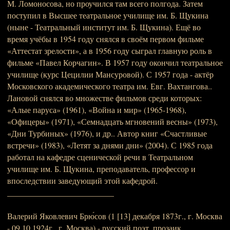
М. Ломоносова, но проучился там всего полгода. Затем
поступил в Высшее театральное училище им. Б. Щукина
(ныне - Театральный институт им. Б. Щукина). Ещё во
время учёбы в 1954 году снялся в своём первом фильме
«Аттестат зрелости», а в 1956 году сыграл главную роль в
фильме «Павел Корчагин». В 1957 году окончил театральное
училище (курс Цецилии Мансуровой). С 1957 года - актёр
Московского академического театра им. Евг. Вахтангова..
Лановой снялся во множестве фильмов среди которых:
«Алые паруса» (1961), «Война и мир» (1965-1968),
«Офицеры» (1971), «Семнадцать мгновений весны» (1973),
«Дни Турбиных» (1976), и др.. Автор книг «Счастливые
встречи» (1983), «Летят за днями дни» (2004). С 1985 года
работал на кафедре сценической речи в Театральном
училище им. Б. Щукина, преподаватель, профессор и
впоследствии заведующий этой кафедрой.
__________________________
Валерий Яковлевич Брю́сов (1 [13] декабря 1873г., г. Москва
- 09.10.1924г., г. Москва) - русский поэт, прозаик,