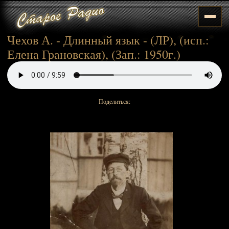
Чехов А. - Длинный язык - (ЛР), (исп.:
Елена Грановская), (Зап.: 1950г.)
Поделиться: