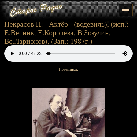
Некрасов Н. - Актёр - (водевиль), (исп.:
Е.Весник, Е.Королёва, В.Зозулин,
Вс.Ларионов), (Зап.: 1987г.)
Поделиться: