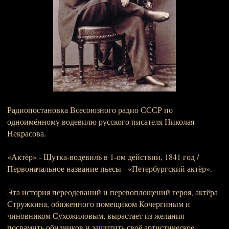
Радиопостановка Всесоюзного радио СССР по
одноимённому водевилю русского писателя Николая
Некрасова.
«Актёр» - Шутка-водевиль в 1-ом действии, 1841 год /
Первоначальное название пьесы - «Петербургский актёр».
Эта история переодеваний и перевоплощений героя, актёра
Стружкина, обиженного помещиком Кочергиным и
чиновником Сухожиловым, вырастает из желания
посрамить обидчиков и защитить своё артистическое