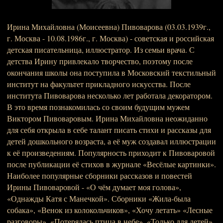
Ирина Михайловна (Моисеевна) Пивоварова (03.03.1939г.,
г. Москва - 10.08.1986г., г. Москва) - советская и российская
детская писательница, иллюстратор. Из семьи врача. С
детства Ирину привлекало творчество, поэтому после
окончания школы она поступила в Московский текстильный
институт на факультет прикладного искусства. После
института Пивоварова несколько лет работала декоратором.
В это время познакомилась со своим будущим мужем
Виктором Пивоваровым. Ирина Михайловна неожиданно
для себя открыла в себе талант писать стихи и рассказы для
детей дошкольного возраста, а её муж создавал иллюстрации
к её произведениям. Популярность приходит к Пивоваровой
после публикации её стихов в журнале «Весёлые картинки».
Наиболее популярные сборники рассказов и повестей
Ирины Пивоваровой - «О чём думает моя голова»,
«Однажды Катя с Манечкой». Сборники «Жила-была
собака», «Венок из колокольчиков», «Хочу летать» «Лесные
разговоры», «Потерялась птица в небе», «Только для детей».