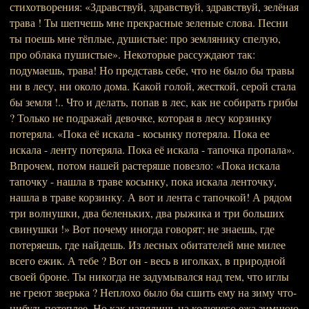
стихотворения: «Здравствуй, здравствуй, здравствуй, зелёная
трава ! Ты шепчешь мне прекрасные зеленые слова. Песни
ты поешь мне тёплые, душистые: про землянику спелую,
про облака пушистые». Некоторые рассуждают так:
подумаешь, трава! Но представь себе, что не было бы травы
ни в лесу, ни около дома. Какой голой, жесткой, серой стала
бы земля !.. Что и делать, попав в лес, как не собирать грибы
? Только не подражай девочке, которая в лесу корзинку
потеряла. «Пока её искала - косынку потеряла. Пока ее
искала - ленту потеряла. Пока её искала - тапочка пропала».
Впрочем, потом нашей растеряше повезло: «Пока искала
тапочку - нашла в траве косынку, пока искала ленточку,
нашла в траве корзинку. А вот и лента с тапочкой! А рядом
три волнушки, два беленьких, два рыжика и три больших
свинушки !» Вот почему иногда говорят; не знаешь, где
потеряешь, где найдешь. Из лесных обитателей мне милее
всего ежик. А тебе ? Вот он - весь в иголках, в природной
своей броне. Ты никогда не задумывался над тем, что иглы
не греют зверька ? Неплохо было бы сшить ему на зиму что-
нибудь потеплее. Но как напялишь на колючего ежа зимнюю