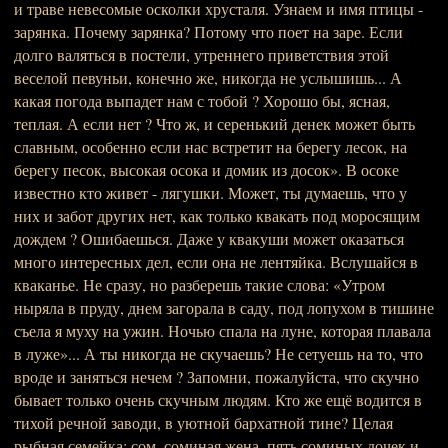
и траве невесомые осколки хрусталя. Узнаем и имя птицы -
зарянка. Почему зарянка? Потому что поет на заре. Если
долго валяться в постели, утреннего приветствия этой
веселой певуньи, конечно же, никогда не услышишь... А
какая погода выпадет нам с тобой ? Хорошо бы, ясная,
теплая. А если нет ? Что ж, и серенький денек может быть
славным, особенно если нас встретит на берегу лесок, на
берегу песок, высокая осока и домик из досок». В осоке
известно кто живет - лягушки. Может, ты думаешь, что у
них и забот других нет, как только квакать под моросящим
дождем ? Ошибаешься. Даже у квакуши может оказаться
много интересных дел, если она не лентяйка. Вслушайся в
кваканье. Не сразу, но разберешь такие слова: «Утром
ныряла в пруду, днем загорала в саду, под лопухом в тишине
съела я муху на ужин. Ночью спала на луне, которая плавала
в луже»... А ты никогда не скучаешь? Не сетуешь на то, что
вроде и заняться нечем ? Запомни, пожалуйста, что скучно
бывает только очень скучным людям. Кто же ещё водится в
тихой речной заводи, в уютной бархатной тине? Целая
рыбная семейка: сом, соминая жена, пять соминых дочек и