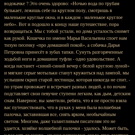
водокачке ? Это очень здорово: «Ночью вода по трубам
булькает, лежишь себе па круглом полу, смотришь в
маленькие круглые окна, и в каждом - маленькое круглое
небо». Вот и подошло к концу наше путешествие, пора
возвращаться. Мы с тобой устали, но дома усталость снимет
как рукой. Кошечка по имени Марья Васильевна споет нам
тихую песенку «про домашний покой», а собачка Дарья
Петровна принесёт в зубах тапки. Сунуть разгоряченные
ходьбой ноги в домашние туфли - одно удовольствие. А
когда настанет «синий-синий вечер с белой круглою луной»
и мягкие серые мотыльки станут кружиться над лампой, мы
услышим скрип старой лестницы, которая никогда не спит, -
по утрам провожает и встречает разных людей, а по ночам
подставляет свои певучие ступени легким, как дым, детским
снам. Наверное, вы заметили, ребята, что я не просто взяла
вас путешествовать, что в руках у меня была волшебная
палочка, заставившая все, сиять ярким, необычайным
светом. Многим, даже талантливым писателям это не
удается, хозяйке волшебной палочки - удалось. Может быть,
у вас есть ее книги - их уже написалось около двух десятков.