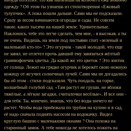
одежду ? Об этом ты узнаешь из стихотворения «Ежовый
тулупчик». А пока пошли дальше. Сами мы не подсказали.
Сразу за лесом начинаются огороды и сады. Не совсем
такие, каких тысячи на нашей земле. Удивительные.
Наклонись, тебе это легче сделать, чем мне, - я высокая, а ты
не очень. Видишь, на земле под листьями спит «зеленый и
маленький кто-то» ? Это огурчик - такой молодой, что еще
не завял, не отлетел прочь давший ему завязаться жёлтый
граммофончик цветка. Да какой же это цветок ? Это зонтик
от солнца. Лежит на грядке огурчик и бережёт свою нежную
кожицу от жгучих солнечных лучей. Сами мы не догадались
бы об этом - стихи подсказали. Чуть поодаль, на горке,
волшебный голубой сад. «Там растут не груши, не яблоки
тяжёлые, а лёгкие загадки, считалочки весёлые», И все они -
для тебя. Ты, конечно, знаешь, что без воды ничего не
растет. Чтобы вода прибежала по трубам на кухню и в сад,
её надо сначала поднять насосом на водокачку. Видел
круглую башню с маленькими окнами ? Она похожа на
старинный замок. А тебе никогда не хотелось пожить на