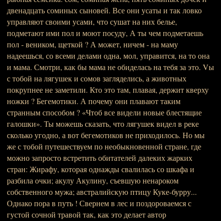
двенадцать соминых сыновей. Все они усаты и так ловко
управляют своими усами, что сушат на них белье,
подметают ими пол и моют посуду, А ты чем подметаешь
пол - веником, щеткой ? А может, ничем - на маму
надеешься, со всеми делами одна, мол, управится, на то она
и мама. Смотри, как бы мама не обиделась на тебя за это. Vы
с тобой на лягушек и сомов загляделись, а животных
покрупнее не заметили. Кто это там, плавая, держит кверху
ножки ? Бегемотики. А почему они плавают таким
странным способом ? «Чтоб все видели новые блестящие
галошки». Ты можешь сказать, что лягушек видел в реке
сколько угодно, а вот бегемотиков не приходилось. Но мы
же с тобой путешествуем по необыкновенной стране, где
можно запросто встретить обитателей далеких жарких
стран: Жирафу, которая однажды свалилась со шкафа и
разбила очки; акулу Акулину, съевшую ненароком
собственного мужа; австралийскую птицу Куке-бурру...
Однако пора в путь ! Свернем в лес и поздороваемся с
густой сочной травой так, как это делает автор