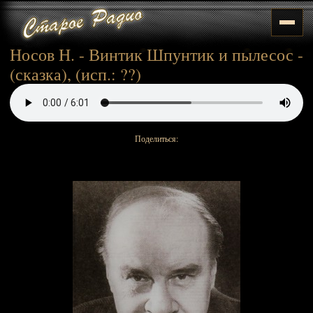
Носов Н. - Винтик Шпунтик и пылесос -
(сказка), (исп.: ??)
Поделиться: