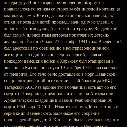
литературу. И пока взрослое творчество обэриутов
подвергалось гонениям со стороны официозной критики (а
мы знаем, чем в 30-е годы такие гонения кончались), их
стихи и проза для детей прокладывали одну из главных
дорог всей последующей детской литературе. Введенский
был самым плодовитым автором популярных детских
журналов «Ёж» и «Чиж». 27 сентября 1941 года Введенский
был арестован по обвинению в контрреволюционной
агитации. По одной из последних версий, в связи с
подходом немецких войск к Харькову был этапирован в
эшелоне в Казань, но в пути 19 декабря 1941 года скончался
от плеврита. Его тело было доставлено в морг Казанской
специализированной психиатрической больницы МВД
Татарской АССР (в архиве этой больницы есть акт об его
смерти). Похоронен, предположительно, на Арском или
Архангельском кладбище в Казани. Реабилитирован 30
марта 1964 года. В 2011г. Издательством «Детгиз» открыта
серия книг Введенского, маленькое его собрание
произведений для детей. Книга эта была составлена одним
из главных специалистов по «детскому» Введенскому