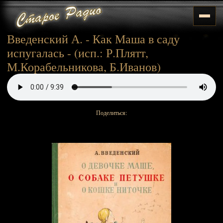
Введенский А. - Как Маша в саду
испугалась - (исп.: Р.Плятт,
М.Корабельникова, Б.Иванов)
Поделиться: