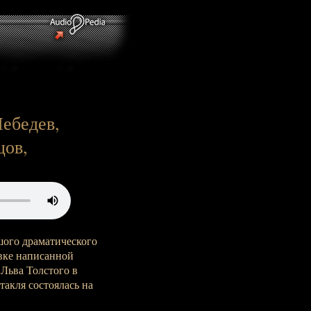
Лебедев,
цов,
шого драматического
овке написанной
Льва Толстого в
такля состоялась на