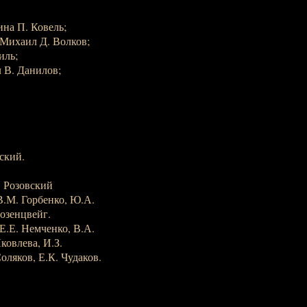
ина П. Ковель;
 Михаил Д. Волков;
иль;
 В. Данилов;
ский.
. Розовский
В.М. Горбенко, Ю.А.
Розенцвейг.
 Е.Е. Немченко, В.А.
ковлева, И.З.
оляков, Е.К. Чудаков.