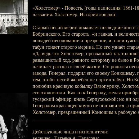
«Холстомер» - Повесть, (годы написания: 1861-18
названия: Холстомер. История лошади
Старый пегий мерин доживает последние дни в т
Бобринского. Его старость, «и гадкая, и величест
лошадей негодование и презрение, и, повинуясь 
табун гоняет старого мерина. Но его узнаёт стар
«Да ведь это Холстомер, прозванный так толпою
размашистый ход, равного которому не было в Р
начинает рассказ о своей жизни. Он родился пеги
завода, Генерал, подарил его своему Конюшему, 
тем, чтобы пегий жеребец не портил табун. Но 
полюбив красивую кобылку Вязопуриху, Холстом
его охолостили. Как то к Генералу, желая приобр
гусарский офицер, князь Серпуховской; но ни о
Генералом красавцев князю не понравился, а пр
Холстомер, превращённый Конюшим в рабочую 
_______________________
Действующие лица и исполнители:
ведущая - Татьяна А. Тарасова;