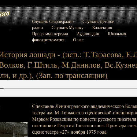
Слушать Старое радио
Слушать Детское
радио
Слушать Музыку
Коллекция
Программа передач
Аудиопедия
Школьная
фонохрестоматия
О нас
 История лошади - (исп.: Т.Тарасова, Е.
Волков, Г.Штиль, М.Данилов, Вс.Кузне
и, и др.), (Зап. по трансляции)
Спектакль Ленинградского академического Боль
:
театра им. М. Горького в сценической инсценир
Марком Розовским по повести русского писателя 
постановке Георгия Товстоногова. Премьера спек
сцене театра «27» ноября 1975 года.