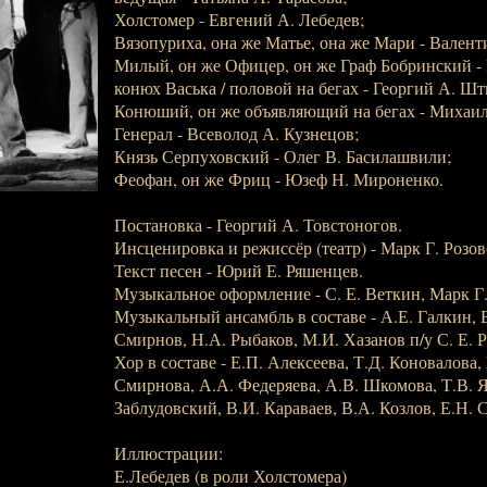
Холстомер - Евгений А. Лебедев;
Вязопуриха, она же Матье, она же Мари - Валент
Милый, он же Офицер, он же Граф Бобринский -
конюх Васька / половой на бегах - Георгий А. Шт
Конюший, он же объявляющий на бегах - Михаил
Генерал - Всеволод А. Кузнецов;
Князь Серпуховский - Олег В. Басилашвили;
Феофан, он же Фриц - Юзеф Н. Мироненко.
Постановка - Георгий А. Товстоногов.
Инсценировка и режиссёр (театр) - Марк Г. Розов
Текст песен - Юрий Е. Ряшенцев.
Музыкальное оформление - С. Е. Веткин, Марк Г
Музыкальный ансамбль в составе - А.Е. Галкин, 
Смирнов, Н.А. Рыбаков, М.И. Хазанов п/у С. Е. 
Хор в составе - Е.П. Алексеева, Т.Д. Коновалова,
Смирнова, А.А. Федеряева, А.В. Шкомова, Т.В. Я
Заблудовский, В.И. Караваев, В.А. Козлов, Е.Н. С
Иллюстрации:
Е.Лебедев (в роли Холстомера)