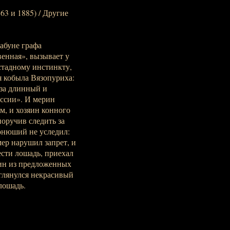
63 и 1885) / Другие
абуне графа
венная», вызывает у
стадному инстинкту,
ая кобыла Вязопуриха:
 за длинный и
оссии». И мерин
м, и хозяин конного
поручив следить за
Конюший не уследил:
ер нарушил запрет, и
ести лошадь, приехал
дин из предложенных
иглянулся некрасивый
лошадь.