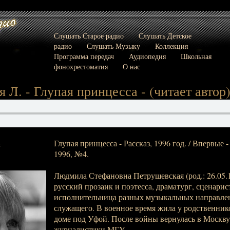
Слушать Старое радио
Слушать Детское
радио
Слушать Музыку
Коллекция
Программа передач
Аудиопедия
Школьная
фонохрестоматия
О нас
 Л. - Глупая принцесса - (читает автор
Глупая принцесса - Рассказ, 1996 год. / Впервые 
:
1996, №4.
Людмила Стефановна Петрушевская (род.: 26.05.19
русский прозаик и поэтесса, драматург, сценарис
исполнительница разных музыкальных направлен
служащего. В военное время жила у родственнико
доме под Уфой. После войны вернулась в Москву
журналистики МГУ.