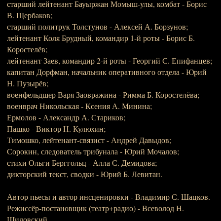
старший лейтенант Бауыржан Момыш-улы, комбат - Борис
В. Щербаков;
старший политрук Толстунов - Алексей А. Борзунов;
лейтенант Коля Брудный, командир 1-й роты - Борис Б.
Коростелёв;
лейтенант Заев, командир 2-й роты - Георгий С. Епифанцев;
капитан Дорфман, начальник оперативного отдела - Юрий
Н. Пузырёв;
военфельдшер Варя Заовражина - Римма Б. Коростелёва;
военврач Никольская - Ксения А. Минина;
Ермолов - Александр А. Стариков;
Пашко - Виктор Н. Кулюхин;
Тимошко, лейтенант-связист - Андрей Давыдов;
Сорокин, следователь трибунала - Юрий Мочалов;
стихи Ольги Берггольц - Алла С. Демидова;
дикторский текст, сводки - Юрий Б. Левитан.
Автор пьесы и автор инсценировки - Владимир С. Шацков.
Режиссёр-постановщик (театр+радио) - Всеволод Н.
Шиловский.