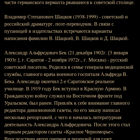
части германского вермахта рвавшиеся к советской столице.
Владимир Степанович Шацков (1938-1999) - советский и
российский драматург, поэт-переводчик. В связи с
путаницей в издательствах встречаются варианты
написания фамилии В. Шацкий, В. Шацков и Д. Шацкой.
Александр Альфредович Бек (21 декабря 1902г. [3 января
1903г.], г. Саратов - 2 ноября 1972г., г. Москва) - русский
советский писатель. Родился в семье генерала медицинской
службы, главного врача военного госпиталя Альфреда В.
Бека. Александр окончил 2-е Саратовское реальное
училище. В 1919 году Бек вступил в Красную Армию. В
Гражданскую войну служил на Восточном фронте под
Уральском, был ранен. Привлёк к себе внимание главного
редактора дивизионной газеты, по его заказу написал
несколько репортажей, с чего и началась литературная
деятельность Александра Альфредовича. После этого стал
первым редактором газеты «Красное Черноморье».
Впоследствии автор очерков и рецензий для газет