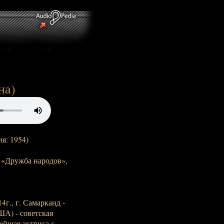
на)
я: 1954)
 «Дружба народов»,
г., г. Самарканд -
ША) - советская
ейшая актриса с