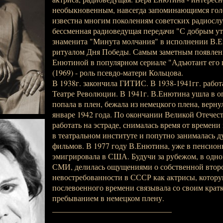
необыкновенным, навсегда запоминающимся гол
известна многим поколениям советских радиослу
бессменная радиоведущая передачи "С добрым ут
знаменита "Минута молчания" в исполнении В.Е
ритуалом Дня Победы. Самым заметным появлени
Енютиной в популярном сериале "Адъютант его 
(1969) - роль псевдо-матери Кольцова.
В 1938г. закончила ГИТИС. В 1938-1941гг. работ
Театре Революции. В 1941г. В.Енютина ушла в о
попала в плен, бежала из немецкого плена, верну
январе 1942 года. По окончании Великой Отечес
работать на эстраде, снималась время от времени
в театральном институте и попутно занималась 
фильмов. В 1977 году В.Енютина, уже в пенсионн
эмигрировала в США. Будучи за рубежом, в одно
СМИ, делилась ощущениями о собственной второ
невостребованности в СССР как актрисы, котору
послевоенного времени связывала со своим кра
пребыванием в немецком плену.
______________________________