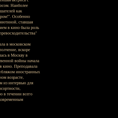
осом. Наиболее
шателей как
ром!". Особенно
нютиной, ставшая
ем в кино была роль
превосходительства"
ала в московском
полчение, вскоре
лась в Москву в
твенной войны начала
 в кино. Преподавала
дубляжом иностранных
ом возрасте,
м из интервью для
сортности,
ю в течении всего
тковременным