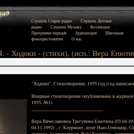
Слушать Старое радио
Слушать Детское
радио
Слушать Музыку
Коллекция
Программа передач
Аудиопедия
Школьная
фонохрестоматия
О нас
. - Ходоки - (стихи), (исп.: Вера Енюти
"Ходоки", Стихотворение, 1955 год (год написани
:
Впервые стихотворение опубликовано в журнале
1955, №11
______________________________
Вера Вячеславовна Трегубова-Енютина (03.04.1914
04.11.1992г., г. Клермонт, штат Нью-Гемпшир, С
актриса, радиоведущая. Вера Енютина - интересн