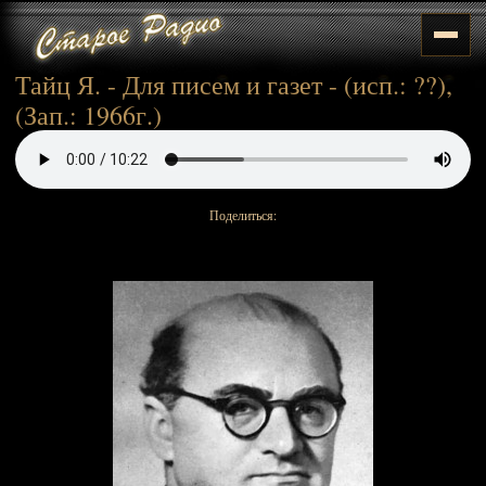
Тайц Я. - Для писем и газет - (исп.: ??),
(Зап.: 1966г.)
Поделиться: