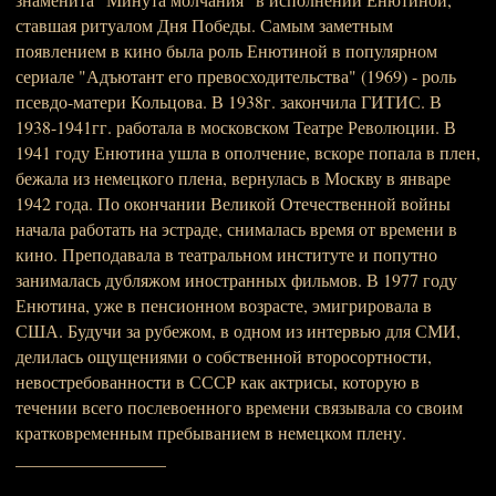
ставшая ритуалом Дня Победы. Самым заметным
появлением в кино была роль Енютиной в популярном
сериале "Адъютант его превосходительства" (1969) - роль
псевдо-матери Кольцова. В 1938г. закончила ГИТИС. В
1938-1941гг. работала в московском Театре Революции. В
1941 году Енютина ушла в ополчение, вскоре попала в плен,
бежала из немецкого плена, вернулась в Москву в январе
1942 года. По окончании Великой Отечественной войны
начала работать на эстраде, снималась время от времени в
кино. Преподавала в театральном институте и попутно
занималась дубляжом иностранных фильмов. В 1977 году
Енютина, уже в пенсионном возрасте, эмигрировала в
США. Будучи за рубежом, в одном из интервью для СМИ,
делилась ощущениями о собственной второсортности,
невостребованности в СССР как актрисы, которую в
течении всего послевоенного времени связывала со своим
кратковременным пребыванием в немецком плену.
_________________