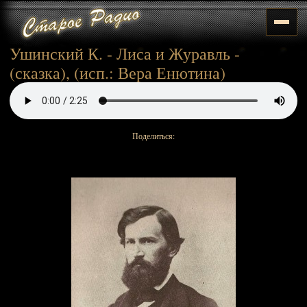
Ушинский К. - Лиса и Журавль -
(сказка), (исп.: Вера Енютина)
Поделиться: