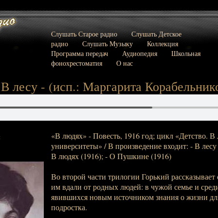
Слушать Старое радио
Слушать Детское
радио
Слушать Музыку
Коллекция
Программа передач
Аудиопедия
Школьная
фонохрестоматия
О нас
 В лесу - (исп.: Маргарита Корабельник
«В людях» - Повесть, 1916 год; цикл «Детство. В
:
университеты» / В произведение входит: - В лесу -
В людях (1916); - О Пушкине (1916)
Во второй части трилогии Горький рассказывает 
им вдали от родных людей: в чужой семье и сред
явившихся новым источником знания о жизни дл
подростка.