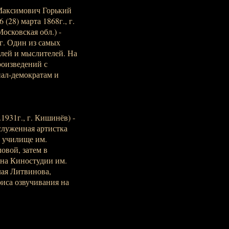
Максимович Горький
28) марта 1868г., г.
осковская обл.) -
рг. Один из самых
елей и мыслителей. На
роизведений с
ал-демократам и
1931г., г. Кишинёв) -
аслуженная артистка
е училище им.
овой, затем в
 на Киностудии им.
лая Литвинова,
риса озвучивания на