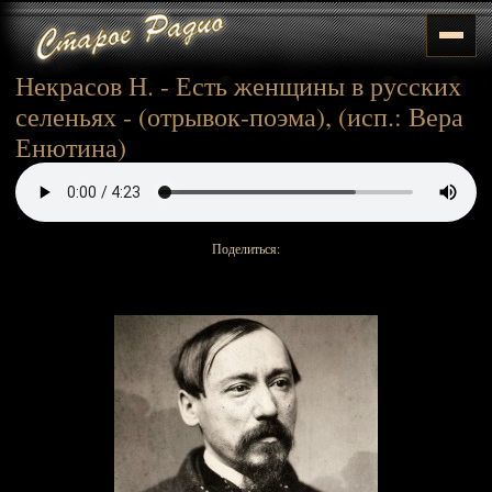
Некрасов Н. - Есть женщины в русских
селеньях - (отрывок-поэма), (исп.: Вера
Енютина)
Поделиться: