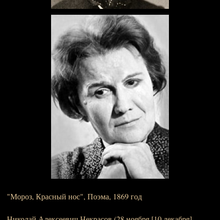
"Мороз, Красный нос", Поэма, 1869 год
Николай Алексеевич Некрасов (28 ноября [10 декабря]