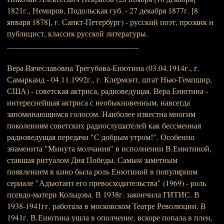
1821г., Немиров, Подольская губ. - 27 декабря 1877г. [8
января 1878], г. Санкт-Петербург) - русский поэт, прозаик и
публицист, классик русской литературы.
_________________________________
Вера Вячеславовна Трегубова-Енютина (03.04.1914г., г.
Самарканд - 04.11.1992г., г. Клермонт, штат Нью-Гемпшир,
США) - советская актриса, радиоведущая. Вера Енютина -
интереснейшая актриса с необыкновенным, навсегда
запоминающимся голосом. Наиболее известна многим
поколениям советских радиослушателей как бессменная
радиоведущая передачи "С добрым утром!". Особенно
знаменита "Минута молчания" в исполнении В.Енютиной,
ставшая ритуалом Дня Победы. Самым заметным
появлением в кино была роль Енютиной в популярном
сериале "Адъютант его превосходительства" (1969) - роль
псевдо-матери Кольцова. В 1938г. закончила ГИТИС. В
1938-1941гг. работала в московском Театре Революции. В
1941г. В.Енютина ушла в ополчение, вскоре попала в плен,