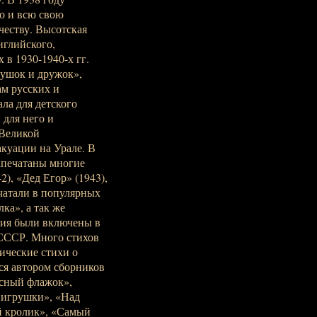
о и всю свою
честву. Высотская
нглийского,
 в 1930-1940-х гг.
Пушок и дружок»,
ам русских и
ла для детского
 для него и
 Великой
куации на Урале. В
апечатаны многие
), «Дед Егор» (1943),
ечатали в популярных
ка», а так же
ния были включены в
СССР. Много стихов
ические стихи о
ся автором сборников
асный флажок»,
 игрушки», «Над
й кролик», «Самый