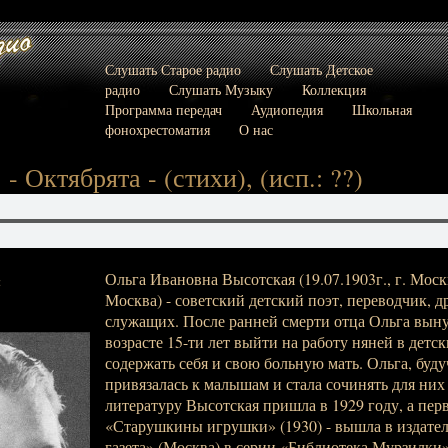
Слушать Старое радио
Слушать Детское
радио
Слушать Музыку
Коллекция
Программа передач
Аудиопедия
Школьная
фонохрестоматия
О нас
- Октябрята - (стихи), (исп.: ??)
Ольга Ивановна Высотская (19.07.1903г., г. Москва
:
Москва) - советский детский поэт, переводчик, д
служащих. После ранней смерти отца Ольга вын
возрасте 15-ти лет выйти на работу няней в детск
содержать себя и свою больную мать. Ольга, буду
привязалась к малышам и стала сочинять для них
литературу Высотская пришла в 1929 году, а перв
«Старушкины игрушки» (1930) - вышла в издател
газета» (Москва) в серии «Библиотека Мурзилки»