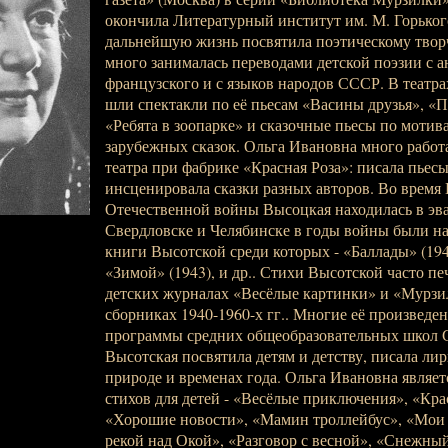
окончила Литературный институт им. М. Горьког
дальнейшую жизнь посвятила поэтическому твор
много занималась переводами детской поэзии с а
французского и с языков народов СССР. В театрах
шли спектакли по её пьесам «Васины друзья», «
«Ребята в зоопарке» и сказочные пьесы по мотив
зарубежных сказок. Ольга Ивановна много работа
театра при фабрике «Красная Роза»: писала пьесы
инсценировала сказки разных авторов. Во время
Отечественной войны Высоцкая находилась в эва
Свердловске и Челябинске в годы войны были н
книги Высотской среди которых - «Баллады» (1942
«Зимой» (1943), и др.. Стихи Высотской часто п
детских журналах «Весёлые картинки» и «Мурзил
сборниках 1940-1960-х гг.. Многие её произведе
программы средних общеобразовательных школ 
Высотская посвятила детям и детству, писала лир
природе и временах года. Ольга Ивановна являет
стихов для детей - «Весёлые приключения», «Кр
«Хорошие новости», «Мамин троллейбус», «Мои
рекой над Окой», «Разговор с весной», «Снежны