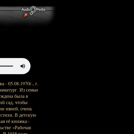
 - 05.08.1970г., г.
раматург. Из семьи
уждена была в
ий сад, чтобы
чи няней, очень
 стихи. В детскую
ая её книжка -
ьстве «Рабочая
. В 1938 году