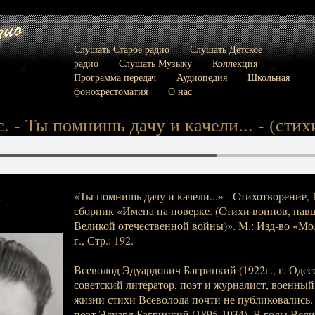
Слушать Старое радио
Слушать Детское
радио
Слушать Музыку
Коллекция
Программа передач
Аудиопедия
Школьная
фонохрестоматия
О нас
 - Ты помнишь дачу и качели... - (стихи)
«Ты помнишь дачу и качели...» - Стихотворение, 1
:
сборник «Имена на поверке. (Стихи воинов, пав
Великой отечественной войны)». М.: Изд-во «Мол
г., Стр.: 192.
Всеволод Эдуардович Багрицкий (1922г., г. Одесса
советский литератор, поэт и журналист, военный
жизни стихи Всеволода почти не публиковались.
поэт Эдуард Багрицкий (1895-1934). В годы Вел