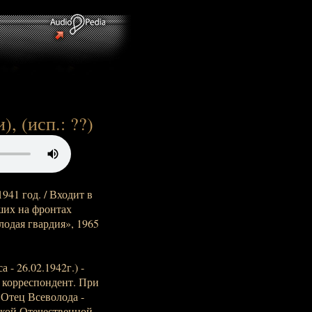
, (исп.: ??)
941 год. / Входит в
ших на фронтах
одая гвардия», 1965
 - 26.02.1942г.) -
 корреспондент. При
 Отец Всеволода -
икой Отечественной