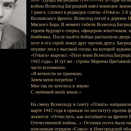
войны Всеволод Багрицкий имел воинское звани
1 ранга, служил в редакции газеты «Отвага» 2-й
Волховского фронта. Всеволод погиб в деревне Н
Мясного Бора. В момент гибели Всеволод Багриц
героем будущего очерка, офицером-зенитчиком, к
бомбежка. После налёта бойцы распахнули дверь 
поэт и его герой лежат друг против друга. Багри
опушке леса у высокой сосны, на которой художн
«Отвага» вырезал: «Поэт-воин Всеволод Багрицк
1942 года». И тут же - строки Марины Цветаевой
часто вспоминал:
«Я вечности не приемлю,
Зачем меня погребли ?
Мне так не хотелось в землю
С любимой моей земли.»
На смену Всеволоду в газету «Отвага» направил
марте 1942 года в приказе по институту против 
значится: «Отчислить, как погибшего на фронте 
Отечественной войны...». Останки поэта были на
поисковым отрядом «Сокол» в Новгородской обл