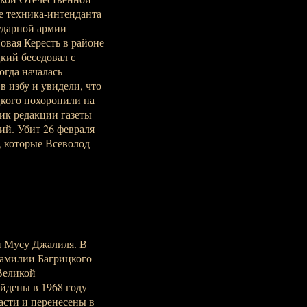
е техника-интенданта
 ударной армии
овая Кересть в районе
кий беседовал с
огда началась
в избу и увидели, что
цкого похоронили на
ик редакции газеты
ий. Убит 26 февраля
, которые Всеволод
и Мусу Джалиля. В
фамилии Багрицкого
Великой
йдены в 1968 году
асти и перенесены в