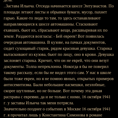
..Застава Ильича. Отсюда начинается шоссе Энтузиастов. По
площади летают листы и обрывки бумаги, мусор, пахнет
гарью. Какие-то люди то там, то здесь останавливают
направляющиеся к шоссе автомашины. Стаскивают
ехавших, бьют их, сбрасывают вещи, расшвыривая их по
земле. Раздаются возгласы: - Бей евреев! Вот появилась
очередная автомашина. В кузове, на пачках документов,
сидит сухощавый старик, рядом красивая девушка. Старика
вытаскивают из кузова, бьют по лицу, оно в крови. Девушка
заслоняет старика. Кричит, что он не еврей, что они везут
документы. Толпа непреклонна. Никогда я бы не поверил
такому рассказу, если бы не видел этого сам. У нас в школе
были тоже евреи, но я не помню явных, открытых примеров
антисемитизма. Были небольшие насмешки, незлобные,
скорее шутливые, но не больше. Вот почему эта дикая
расправа с евреями, да и не только с ними, 16 октября 1941
г. у заставы Ильича так меня потрясла.
Значительно позднее о событиях в Москве 16 октября 1941
г. я прочитал лишь у Константина Симонова в романе