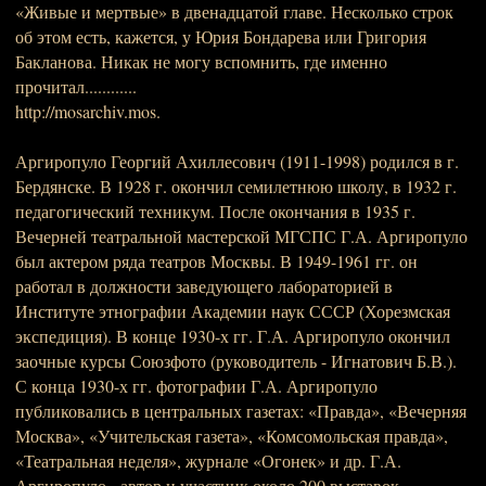
«Живые и мертвые» в двенадцатой главе. Несколько строк
об этом есть, кажется, у Юрия Бондарева или Григория
Бакланова. Никак не могу вспомнить, где именно
прочитал............
http://mosarchiv.mos.
Аргиропуло Георгий Ахиллесович (1911-1998) родился в г.
Бердянске. В 1928 г. окончил семилетнюю школу, в 1932 г.
педагогический техникум. После окончания в 1935 г.
Вечерней театральной мастерской МГСПС Г.А. Аргиропуло
был актером ряда театров Москвы. В 1949-1961 гг. он
работал в должности заведующего лабораторией в
Институте этнографии Академии наук СССР (Хорезмская
экспедиция). В конце 1930-х гг. Г.А. Аргиропуло окончил
заочные курсы Союзфото (руководитель - Игнатович Б.В.).
С конца 1930-х гг. фотографии Г.А. Аргиропуло
публиковались в центральных газетах: «Правда», «Вечерняя
Москва», «Учительская газета», «Комсомольская правда»,
«Театральная неделя», журнале «Огонек» и др. Г.А.
Аргиропуло - автор и участник около 200 выставок,