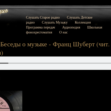
Слушать Старое радио
Слушать Детское
радио
Слушать Музыку
Коллекция
Программа передач
Аудиопедия
Школьная
фонохрестоматия
О нас
Беседы о музыке - Франц Шуберт (чит.
)
: