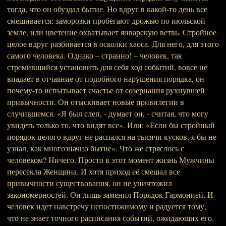
тогда, что он обуздал бытие. Но вдруг в какой-то день все
смешивается: заморозки пробегают дрожью по июльской
земле, или цветение охватывает январскую ветвь. Стройное
целое вдруг разбивается в осколки хаоса. Для него, для этого
самого человека. Однако – странно! – человек, так
стремившийся установить для себя ход событий, вовсе не
впадает в отчаяние от подобного нарушения порядка, он
почему-то испытывает счастье от созерцания рухнувшей
привычности. Он отыскивает новые привилегии в
случившемся. «Я был слеп, - думает он, - считая, что могу
увидеть только то, что видят все». Или: «Если бы стройный
порядок целого вдруг не распался на тысячи кусков, я бы не
узнал, как многозначно бытие». Что же стряслось с
человеком? Ничего. Просто в этот момент жизнь Мужчины
пересекла Женщина. И хотя приход её смешал все
привычности существования, он не уничтожил
закономерностей. Он лишь заменил Порядок Гармонией. И
человек идет навстречу непостижимому и радуется тому,
что не знает точного расписания событий, ожидающих его.