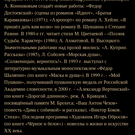
А. Конниковым создаёт новые работы: «Федор
Достоевский» (сцены из романов «Идиот», «Братья
Карамазовы») (1971); «Аэропорт» по роману А. Хейли; «Я
пришёл дать вам волю» по роману В. Шукшина о Степане
Разине. В 1980-е гг. читает стихи М. Цветаевой - «Поэзия.
Судьба. Характер» (1986); А. Ахматовой, В. Высоцкого.
Значительными работами над прозой явились: «А. Куприн.
Рассказы» (1985), Л. Соболев «Морская душа»,
«Солженицын, вернитесь!». В 1993 г. выступал с
литературно-музыкальным моноспектаклем «Фёдор
Шаляпин» (по книге «Маска и душа»). В 1999 г. - «Мой
Пушкин», получивший пушкинскую медаль от Российской
Академии словесности; в 2000 г. - «Александр Вертинский»
(по книге «Дорогой длинною», реж. А. Кравцов),
посвящённый памяти М. Брохеса; «Ваш Антон Чехов»
(повесть «Дама с собачкой» и рассказы); «Виктор Боков.
Стихи». Последняя программа «Художник Игорь Обросов»
(по книге «Чёрное и белое») - новеллы о жизни и искусстве
XX века.