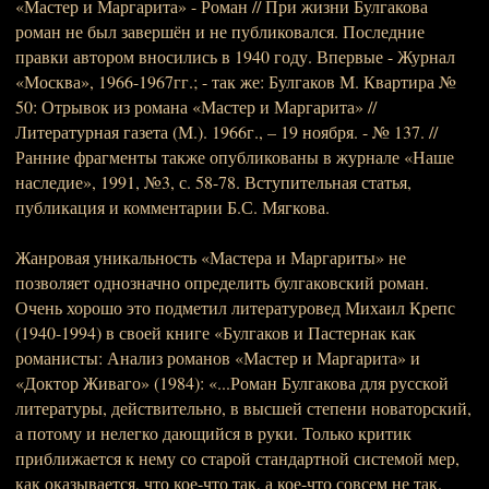
«Мастер и Маргарита» - Роман // При жизни Булгакова
роман не был завершён и не публиковался. Последние
правки автором вносились в 1940 году. Впервые - Журнал
«Москва», 1966-1967гг.; - так же: Булгаков М. Квартира №
50: Отрывок из романа «Мастер и Маргарита» //
Литературная газета (М.). 1966г., – 19 ноября. - № 137. //
Ранние фрагменты также опубликованы в журнале «Наше
наследие», 1991, №3, с. 58-78. Вступительная статья,
публикация и комментарии Б.С. Мягкова.
Жанровая уникальность «Мастера и Маргариты» не
позволяет однозначно определить булгаковский роман.
Очень хорошо это подметил литературовед Михаил Крепс
(1940-1994) в своей книге «Булгаков и Пастернак как
романисты: Анализ романов «Мастер и Маргарита» и
«Доктор Живаго» (1984): «...Роман Булгакова для русской
литературы, действительно, в высшей степени новаторский,
а потому и нелегко дающийся в руки. Только критик
приближается к нему со старой стандартной системой мер,
как оказывается, что кое-что так, а кое-что совсем не так.