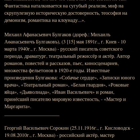
Фантастика наталкивается на сугубый реализм, миф на
скрупулезную историческую достоверность, теософия на
демонизм, романтика на клоунаду...».
Михаил Афанасьевич Булгаков (дореф.: Михаилъ
Аѳанасьевичъ Булгаковъ), (3 [15] мая 1891г., г. Киев - 10
марта 1940г., г. Москва) - русский писатель советского
периода, драматург, театральный режиссёр и актёр. Автор
романов, повестей и рассказов, пьес, киносценариев,
множества фельетонов в 1920-е годы. Известные
произведения Булгакова: «Собачье сердце», «Записки юного
врача», «Театральный роман», «Белая гвардия», «Роковые
яйца», «Дьяволиада», «Иван Васильевич» и роман,
принёсший писателю мировую известность, - «Мастер и
Маргарита».
______________________
Георгий Васильевич Сорокин (25.11.1916г., г. Кисловодск -
19.08.2010г., г. Москва) - российский актёр, мастер