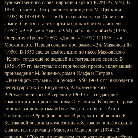
художественного слова, народный артист РСФСР (1974). В
1938 г. окончил Театральное училище им. М. Щепкина
(1938). В 19391956 гг. - в Центральном театре Советской
армии. Снялся в таких картинах, как «Учитель танцев»
(1952), «Весёлые звёзды» (1954), «Она вас любит!» (1956),
Операция «Трест» (1967), «Диалог» (1977). С 1956 г. - в
Москонцерте. Первая сольная программа «Вл. Маяковский»
(1950). В 1953 сделал композицию по пьесе Маяковского
«Клоп», тогда ещё не шедшей на театральных сценах. В
1956-1957 гг. выступал с сатирической прозой, включавшей
произведения М. Зощенко, роман Ильфа и Петрова
«Двенадцать стульев». На рубеже 1950-1960-х гг. включает в
репертуар стихи Е.Евтушенко, А.Вознесенского,
Р.Рождественского. В середине 1960-х гг. создаёт две
композиции по произведениям С. Есенина. В первую, кроме
лирики, входила поэма «Пугачёв», во вторую - «Анна
Снегина» и «Чёрный человек». В результате общения с Е.
Булгаковой возникла композиция «Булгаков», в неё входили
фрагменты из романа «Мастер и Маргарита» (1974). В
середине 1970-х гг. в творческом содружестве с режиссёром