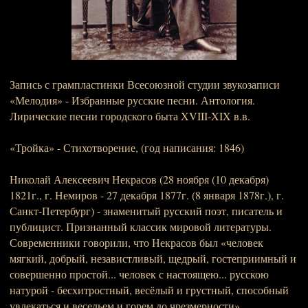
Запись с грампластинки Всесоюзной студии звукозаписи
«Мелодия» - Избранные русские песни. Антология.
Лирические песни городского быта XVIII-XIX в.в.
«Тройка» - Стихотворение, (год написания: 1846)
Николай Алексеевич Некрасов (28 ноября (10 декабря)
1821г., г. Немиров - 27 декабря 1877г. (8 января 1878г.), г.
Санкт-Петербург) - знаменитый русский поэт, писатель и
публицист. Признанный классик мировой литературы.
Современники говорили, что Некрасов был «человек
мягкий, добрый, независтливый, щедрый, гостеприимный и
совершенно простой... человек с настоящею... русскою
натурой - бесхитростный, весёлый и грустный, способный
увлекаться и весельем и горем до чрезмерности».