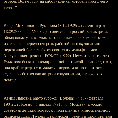
огород. Возьмут ли на работу щенка, который много чего
умеет ?
__________________
Клара Михайловна Румянова (8.12.1929г., г. Ленинград -
18.09.2004г., г. Москва) - советская и российская актриса,
обладавшая узнаваемым характерным высоким голосом,
известная в первую очередь работой по озвучиванию
персонажей более трёхсот советских мультфильмов.
Заслуженная артистка РСФСР (1979). Несмотря на то, что
Румянова была дипломированной актрисой в жанре драмы,
она крайне редко снималась в игровом кино и в итоге
сделала себе имя как актриса озвучивания, а также как
певица.
__________________
Агния Львовна Барто́ (урожд.: Во́лова), (4 (17) февраля
1901г., г. Ковно - 1 апреля 1981г., г. Москва) - русская
советская детская поэтесса, писательница, киносценарист,
радиоведущая. Лауреат Сталинской премии второй степени