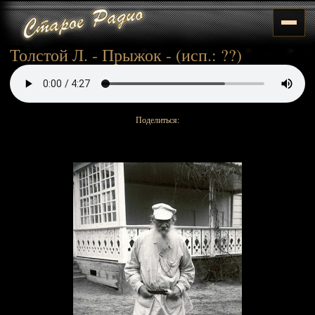
Толстой Л. - Прыжок - (исп.: ??)
Поделиться: