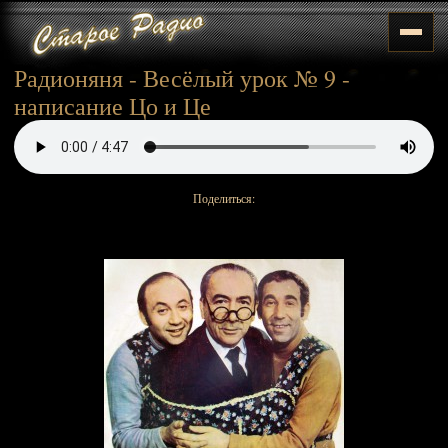
Радионяня - Весёлый урок № 9 -
написание Цо и Це
Поделиться: