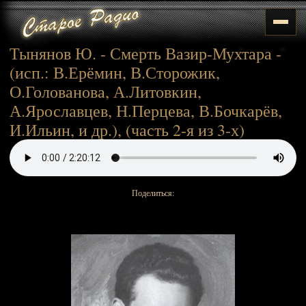
Тынянов Ю. - Смерть Вазир-Мухтара -
(исп.: В.Ерёмин, В.Сторожик,
О.Голованова, А.Литовкин,
А.Ярославцев, Н.Перцева, В.Бочкарёв,
И.Ильин, и др.), (часть 2-я из 3-х)
Поделиться: