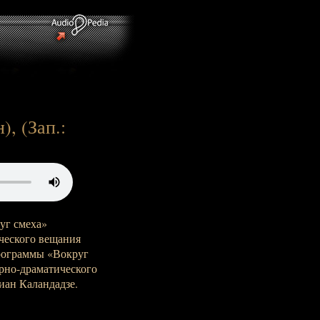
, (Зап.:
уг смеха»
ческого вещания
рограммы «Вокруг
урно-драматического
ан Каландадзе.