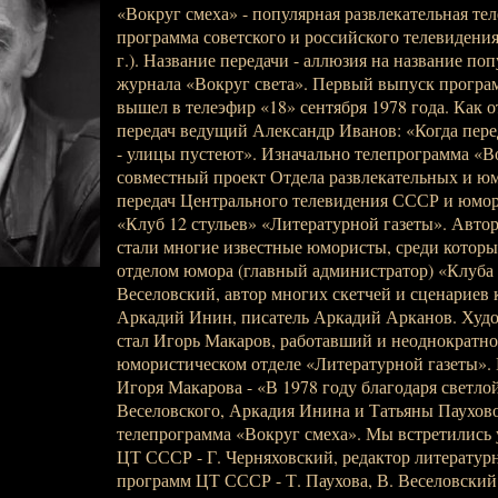
«Вокруг смеха» - популярная развлекательная те
программа советского и российского телевидения 
г.). Название передачи - аллюзия на название поп
журнала «Вокруг света». Первый выпуск програ
вышел в телеэфир «18» сентября 1978 года. Как о
передач ведущий Александр Иванов: «Когда пер
- улицы пустеют». Изначально телепрограмма «В
совместный проект Отдела развлекательных и ю
передач Центрального телевидения СССР и юмор
«Клуб 12 стульев» «Литературной газеты». Авто
стали многие известные юмористы, среди котор
отделом юмора (главный администратор) «Клуба 
Веселовский, автор многих скетчей и сценариев
Аркадий Инин, писатель Аркадий Арканов. Худ
стал Игорь Макаров, работавший и неоднократн
юмористическом отделе «Литературной газеты».
Игоря Макарова - «В 1978 году благодаря светло
Веселовского, Аркадия Инина и Татьяны Паухов
телепрограмма «Вокруг смеха». Мы встретились 
ЦТ СССР - Г. Черняховский, редактор литератур
программ ЦТ СССР - Т. Паухова, В. Веселовский 