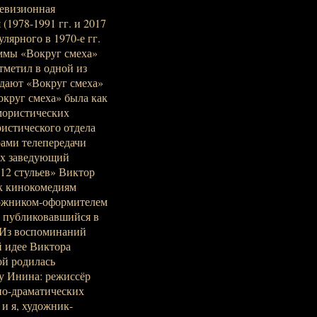
левизионная
(1978-1991 гг. и 2017
улярного в 1970-е гг.
ммы «Вокруг смеха»
тметил в одной из
едают «Вокруг смеха»
округ смеха» была как
мористических
истического отдела
рами телепередачи
ых заведующий
12 стульев» Виктор
 к кинокомедиям
ожником-оформителем
о публиковавшийся в
 Из воспоминаний
й идее Виктора
ой родилась
у Инина: режиссёр
но-драматических
и я, художник-