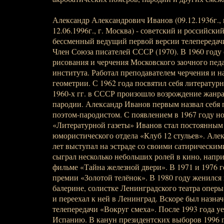
Александр Александрович Иванов (09.12.1936г., 
12.06.1996г., г. Москва) - советский и российски
бессменный ведущий первой версии телепередач
Член Союза писателей СССР (1970). В 1960 году 
рисования и черчения Московского заочного пед
института. Работал преподавателем черчения и н
геометрии. С 1962 года посвятил себя литературн
1960-х гг. в СССР произошло возрождение жанр
пародии. Александр Иванов первым назвал себя
поэтом-пародистом. С появлением в 1967 году н
«Литературной газеты» Иванов стал постоянным
юмористического отдела «Клуб 12 стульев». Але
лет выступал на эстраде со своими сатирически
сыграл несколько небольших ролей в кино, напри
фильме «Тайна железной двери». В 1971 и 1976 г
премии «Золотой телёнок». В 1980 году женился 
балерине, солистке Ленинградского театра оперы 
и переехал к ней в Ленинград. Вскоре был назна
телепередачи «Вокруг смеха». После 1993 года уе
Испанию. В канун президентских выборов 1996 