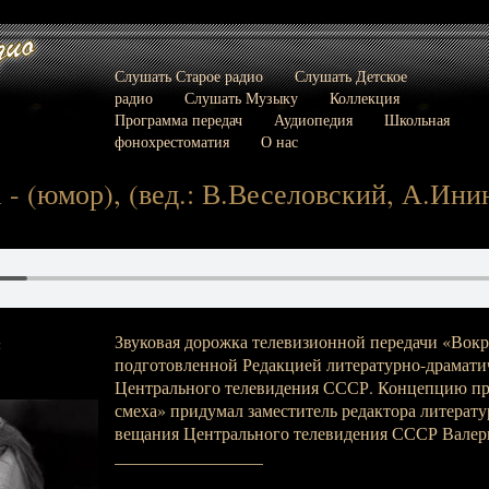
Слушать Старое радио
Слушать Детское
радио
Слушать Музыку
Коллекция
Программа передач
Аудиопедия
Школьная
фонохрестоматия
О нас
- (юмор), (вед.: В.Веселовский, А.Инин)
Звуковая дорожка телевизионной передачи «Вокр
:
подготовленной Редакцией литературно-драмати
Центрального телевидения СССР. Концепцию п
смеха» придумал заместитель редактора литерат
вещания Центрального телевидения СССР Валери
_________________