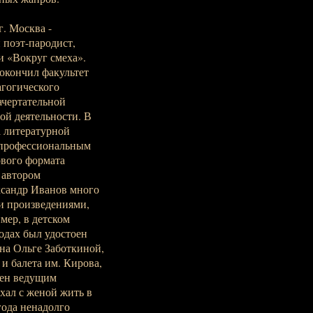
г. Москва -
й поэт-пародист,
и «Вокруг смеха».
окончил факультет
агогического
ачертательной
ой деятельности. В
а литературной
 профессиональным
ового формата
 автором
ксандр Иванов много
ми произведениями,
мер, в детском
одах был удостоен
на Ольге Заботкиной,
и балета им. Кирова,
чен ведущим
хал с женой жить в
года ненадолго