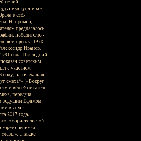
ей новой
будут выступать все
брала в себя
еты. Например,
тателям предлагалось
рафии, победителю -
ольшой приз. С 1978
 Александр Иванов.
1991 года. Последний
показан советским
был с участием
 году, на телеканале
уг смеха“» («Вокруг
ьям и вёл её писатель
меха, передача
вым ведущим Ефимом
дний выпуск
та 2017 года.
рого юмористической
скорее синтезом
славы», а также
жных жанров.