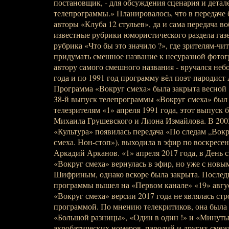
постановщик, - для обсуждения сценария и детал
телепрограммы.» Планировалось, что в передаче 
авторы «Клуба 12 стульев», да и сама передача во
известные рубрики юмористического раздела газ
рубрика «Что бы это значило ?», где зрителям-чи
придумать смешное название к несуразной фотог
автору самого смешного названия - вручался неб
года и по 1991 год программу вёл поэт-пародист
Программа «Вокруг смеха» была закрыта весной 
38-й выпуск телепрограммы «Вокруг смеха» был 
телезрителям «1» апреля 1991 года, этот выпуск 
Михаила Грушевского и Лиона Измайлова. В 2003
«Культура» появилась передача «По следам „Вокр
смеха. Нон-стоп»), выходила в эфир по воскресен
Аркадий Арканов. «1» апреля 2017 года, в День с
«Вокруг смеха» вернулась в эфир, но уже с но
Шифриным, однако вскоре была закрыта. После
программы вышел на «Первом канале» «19» авгус
«Вокруг смеха» версии 2017 года не являлась ст
программой. По мнению телекритиков, она была 
«Большой разницы», «Один в один !» и «Минуты 
акробатических номеров, пародий и других сме