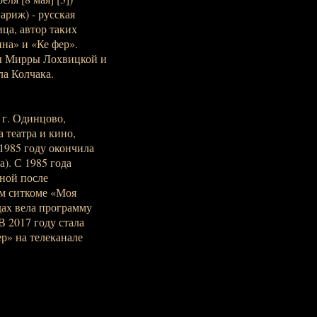
Париж) - русская
ца, автор таких
на» и «Ке фер».
сы Мирры Лохвицкой и
ла Колчака.
 г. Одинцово,
а театра и кино,
 1985 году окончила
). С 1985 года
тной после
ом ситкоме «Моя
одах вела программу
 2017 году стала
р» на телеканале