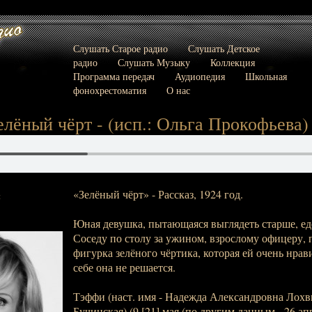
Слушать Старое радио
Слушать Детское
радио
Слушать Музыку
Коллекция
Программа передач
Аудиопедия
Школьная
фонохрестоматия
О нас
елёный чёрт - (исп.: Ольга Прокофьева)
«Зелёный чёрт» - Рассказ, 1924 год.
:
Юная девушка, пытающаяся выглядеть старше, еде
Соседу по столу за ужином, взрослому офицеру,
фигурка зелёного чёртика, которая ей очень нрав
себе она не решается.
Тэффи (наст. имя - Надежда Александровна Лохви
Бучинская) (9 [21] мая (по другим данным - 26 апре