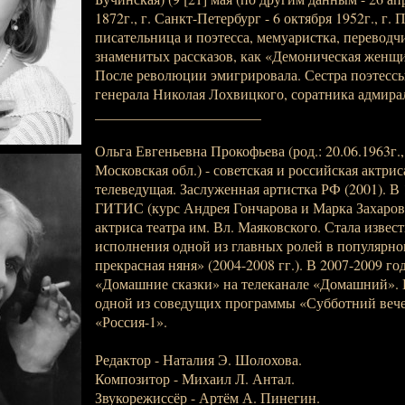
1872г., г. Санкт-Петербург - 6 октября 1952г., г. 
писательница и поэтесса, мемуаристка, переводчи
знаменитых рассказов, как «Демоническая женщи
После революции эмигрировала. Сестра поэтес
генерала Николая Лохвицкого, соратника адмира
_______________________
Ольга Евгеньевна Прокофьева (род.: 20.06.1963г.,
Московская обл.) - советская и российская актрис
телеведущая. Заслуженная артистка РФ (2001). В
ГИТИС (курс Андрея Гончарова и Марка Захарова
актриса театра им. Вл. Маяковского. Стала извес
исполнения одной из главных ролей в популярн
прекрасная няня» (2004-2008 гг.). В 2007-2009 г
«Домашние сказки» на телеканале «Домашний». В
одной из соведущих программы «Субботний вече
«Россия-1».
Редактор - Наталия Э. Шолохова.
Композитор - Михаил Л. Антал.
Звукорежиссёр - Артём А. Пинегин.