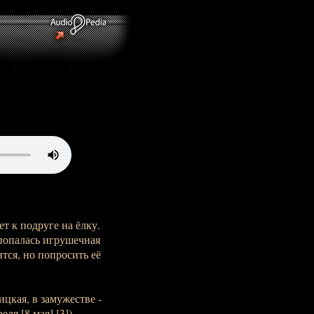
т к подруге на ёлку.
 попалась игрушечная
ится, но попросить её
цкая, в замужестве -
ля [8 мая] [3])