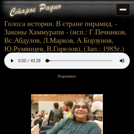
Голоса истории. В стране пирамид. -
Законы Хаммурапи - (исп.: Г.Печников,
Вс.Абдулов, Л.Марков, А.Борзунов,
Ю.Румянцев, В.Горелов), (Зап.: 1985г.)
Поделиться: