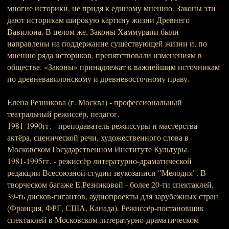
многие историки, не придя к единому мнению. Законы эти
дают историкам широкую картину жизни Древнего
Вавилона. В целом же, Законы Хаммурапи были
направлены на поддержание существующей жизни и, по
мнению ряда историков, препятствовали изменениям в
обществе. «Законы» принадлежат к важнейшим источникам
по древневавилонскому и древневосточному праву.
Елена Резникова (г. Москва) - профессиональный
театральный режиссёр, педагог.
1981-1990гг. - преподаватель режиссуры и мастерства
актёра, сценической речи, художественного слова в
Московском Государственном Институте Культуры.
1981-1995гг. - режиссёр литературно-драматической
редакции Всесоюзной студии звукозаписи "Мелодия". В
творческом багаже Е.Резниковой - более 20-ти спектаклей,
39-ть дисков-гигантов, аудиопроекты для зарубежных стран
(Франция, ФРГ, США, Канада). Режиссёр-постановщик
спектаклей в Московском литературно-драматическом