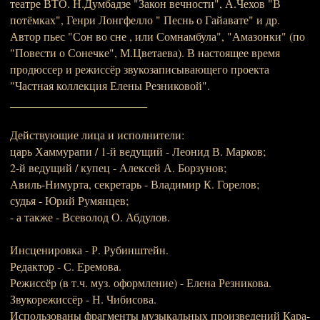
театре ВТО. Н.Думбадзе "Закон вечности", А.Чехов "В
потёмках", Генри Лонгфелло " Песнь о Гайавате" и др.
Автор пьес "Сон во сне , или Сомнамбула", "Амазонки" (по
"Повести о Сонечке", М.Цветаева). В настоящее время
продюссер и режиссёр звукозаписывающего проекта
"Частная коллекция Елены Резниковой".
________________________
Действующие лица и исполнители:
царь Хаммурапи / 1-й ведущий - Леонид В. Марков;
2-й ведущий / купец - Алексей А. Борзунов;
Авиль-Нимурта, секретарь - Владимир К. Горелов;
судья - Юрий Румянцев;
- а также - Всеволод О. Абдулов.
Инсценировка - Р. Рубинштейн.
Редактор - С. Еремова.
Режиссёр (в т.ч. муз. оформление) - Елена Резникова.
Звукорежиссёр - Н. Чибисова.
Использованы фрагменты музыкальных произведений Кара-