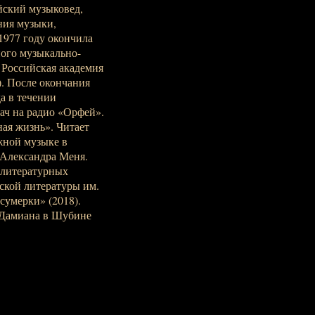
йский музыковед,
ния музыки,
1977 году окончила
ного музыкально-
 Российская академия
). После окончания
а в течении
ач на радио «Орфей».
ая жизнь». Читает
жной музыке в
Александра Меня.
-литературных
ской литературы им.
сумерки» (2018).
 Дамиана в Шубине