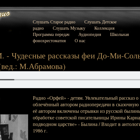
Слушать Старое радио
Слушать Детское
радио
Слушать Музыку
Коллекция
Программа передач
Аудиопедия
Школьная
фонохрестоматия
О нас
. - Чудесные рассказы феи До-Ми-Сол
(вед.: М.Абрамова)
Радио «Орфей» - детям. Увлекательный рассказ о
:
облечённый автором радиопередачи в сказочную 
её автором включены отрывки из русской былин
обработке советской писательницы Ирины Карнау
подводном царстве» - Былина / Входит в антолог
1986 г.