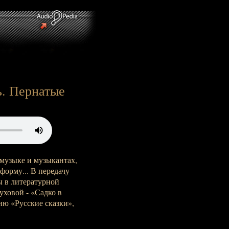
ь. Пернатые
 музыке и музыкантах,
форму... В передачу
ы в литературной
ховой - «Садко в
ию «Русские сказки»,