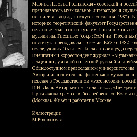
Марина Львовна Роднянская - советский и росси
преподаватель музыкальной литературы и слуша
пианистка, кандидат искусствоведения (1982). В 
историко-теоретический факультет Государствен
педагогического института им. Гнесиных (ныне -
музыки им. Гнесиных (сокр.: РАМ им. Гнесиных)
института преподавала в этом же ВУЗе с 1982 год
последующих 10-ти лет. Была автором ряда перед
Внештатный корреспондент журнала «Музыкальн
лекции по духовной и светской русской и зарубе
Общедоступном православном университете им. 
Автор и исполнитель на фортепьяно музыкально
передач в Государственном музее истории россий
В.И. Даля. Автор книг «Тайна сия...», «Вечерние 
Прихожанка храма свв. бессребреников Космы и
(Москва). Живёт и работает в Москве.
Иллюстрации:
М.Роднянская