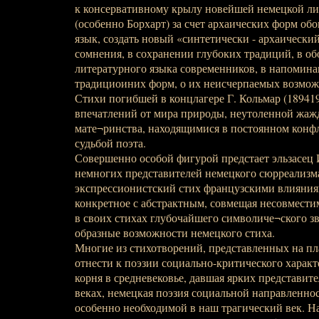
к консервативному крылу новейшей немецкой ли
(особенно Борхарт) за счет архаических форм об
язык, создать новый «синтетически - архаический»
сомнения, в сохранении глубоких традиций, в о
литературного языка современников, в напомина
традициоиних форм, о их неисчерпаемых возмож
Стихи погибшей в концлагере Г. Кольмар (18941
впечатлений от мира природы, неутоленной жаж
мате¬ринства, находящимися в постоянном конфл
судьбой поэта.
Совершенно особой фигурой предстает эльзасец И
немногих представителей немецкого сюрреализм
экспрессионистский стих французскими влияния
конкретное с абстрактным, совмещая несовместим
в своих стихах глубочайшего символиче¬ского з
образные возможности немецкого стиха.
Многие из стихотворений, представленных на пл
отнести к поэзии социально-критического характ
корня в средневековье, давшая ярких представите
веках, немецкая поэзия социальной направленнос
особенно необходимой в наш трагический век. 