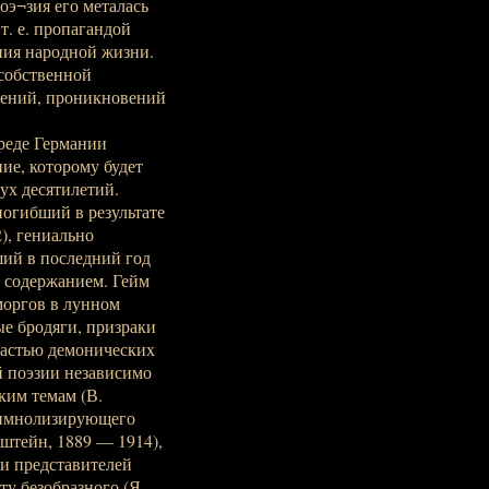
оэ¬зия его металась
т. е. пропагандой
ния народной жизни.
 собственной
рений, проникновений
среде Германии
ие, которому будет
ух десятилетий.
погибший в результате
), гениально
ший в последний год
и содержанием. Гейм
моргов в лунном
ые бродяги, призраки
ластью демонических
й поэзии независимо
ким темам (В.
 симнолизирующего
штейн, 1889 — 1914),
 и представителей
у безобразного (Я.