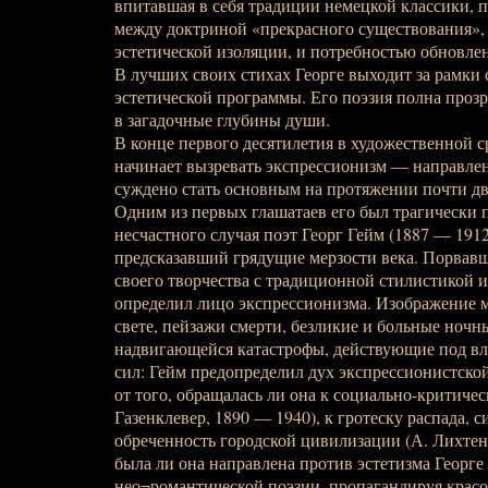
впитавшая в себя традиции немецкой классики, п
между доктриной «прекрасного существования», 
эстетической изоляции, и потребностью обновле
В лучших своих стихах Георге выходит за рамки
эстетической программы. Его поэзия полна проз
в загадочные глубины души.
В конце первого десятилетия в художественной 
начинает вызревать экспрессионизм — направлен
суждено стать основным на протяжении почти дв
Одним из первых глашатаев его был трагически 
несчастного случая поэт Георг Гейм (1887 — 1912
предсказавший грядущие мерзости века. Порвав
своего творчества с традиционной стилистикой 
определил лицо экспрессионизма. Изображение 
свете, пейзажи смерти, безликие и больные ночн
надвигающейся катастрофы, действующие под в
сил: Гейм предопределил дух экспрессионистско
от того, обращалась ли она к социально-критичес
Газенклевер, 1890 — 1940), к гротеску распада,
обреченность городской цивилизации (А. Лихтен
была ли она направлена против эстетизма Георге
нео¬романтической поэзии, пропагандируя красот