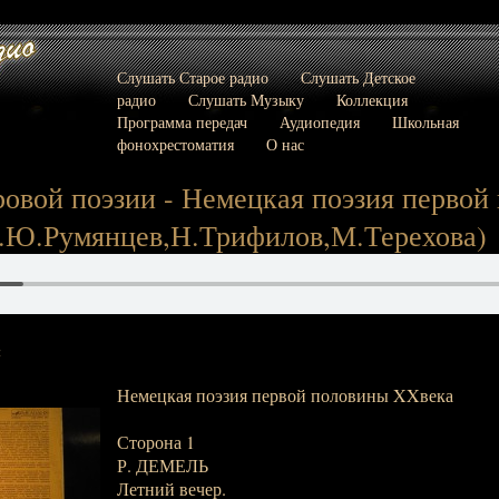
Слушать Старое радио
Слушать Детское
радио
Слушать Музыку
Коллекция
Программа передач
Аудиопедия
Школьная
фонохрестоматия
О нас
овой поэзии - Немецкая поэзия первой
т.Ю.Румянцев,Н.Трифилов,М.Терехова)
:
Немецкая поэзия первой половины XXвека
Сторона 1
Р. ДЕМЕЛЬ
Летний вечер.