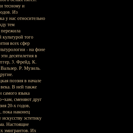
и тесному и
одов. Из
а у нас относительно
жду тем
 пережила
 культурой того
ития всех сфер
ьтурологии - на фоне
 эти десятилетия в
гер, 3. Фрейд. К.
Вальзер. Р. Музиль.
другие.
кая поэзия в начале
века. В ней также
и самого языка
о¬хам, сменяют друг
ия 20-х годов,
, пока наконец
 искусству эстетику
ма. Настоящие
х эмигрантов. Их