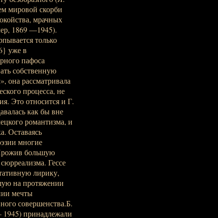
ем мировой скорби
окойства, мрачных
ер, 1869 —1945).
рпывается только
6} уже в
ерного пафоса
вать собственную
», она рассматривала
ского процесса, не
я. Это относится и Г.
давалась как бы вне
ецкого романтизма, и
а. Оставаясь
оэзии многие
 Прожив большую
 сюрреализма. Гессе
итативную лирику,
шую на протяжении
нии мечты
вного совершенства.Б.
— 1945) принадлежали