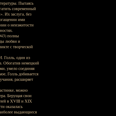
тературы. Пытаясь
огатить современный
. Их заслуга, без
богащении ими
нии о неизжитости
ностях.
943) полны
ды любви и
икте с творческой
. Голль, один из
а. Обогатив немецкий
ми, умело соединяя
ое, Голль добивается
вучания, расширяет
астинке, можно
ера. Берущая свои
лей в XVIII и XIX
ти оказалась
Наиболее выдающиеся