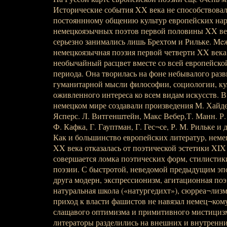
Исторические события XX века не способствовал
постояннному общению культур европейских нар
немецкояэычных поэтов первой половины XX век
серьезно занимались лишь Брехтом и Рильке. Me
немецкоязычная поэзия первой четверти XX века
необычайный расцвет вместе со всей европейской
периода. Она творилась на фоне небывалого разв
гуманитарной мысли философии, социологии, кул
оживленного интереса ко всем видам искусств. В
немецком мире создавали произведения М. Хайдег
Ясперс. Л. Витгенштейн, Макс Вебер,Т. Манн. Р. 
Ф. Кафка, Г. Гауптман, Г. Гес¬се, Р. М. Рильке и 
Как и большинство европейских литератур, немец
XX века отказалась от поэтической эстетики XIX 
совершается ломка поэтических форм, стилистик
поэзии. С быстротой, неведомой предыдущим эп
друга модерн, экспрессионизм, агитационная поэз
натуральная школа («натургедихт»), сюрреа¬лизм
приход к власти фашистов не навязал немец¬кому
слащавого оптимизма и примитивного мистициз
литераторы разделились на внешних и внутренни