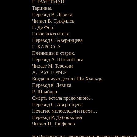
Г. ГАУПТМАН
Терцины.
Перевод В. Левика
Читает В. Трифилов
Г. Де Форт
Голос искусителя
Перевод С. Аверннцева
Г. КАРОССА
Пленницы и старик.
Перевод А. Штейиберга
Чихает М. Терехова
А. ГАУСГОФЕР
Когда почуял деспот Ши Хуан-ди.
Перевод в. Левика
Р. Шнайдер
Смерть встала предо мною…
Перевод С, Аверннцева
Печатью милосердья и греха…
Перевод Р; Дубровкина
Читает Н. Трифилов
На Руссой карте европейской поэзии ещё очень м