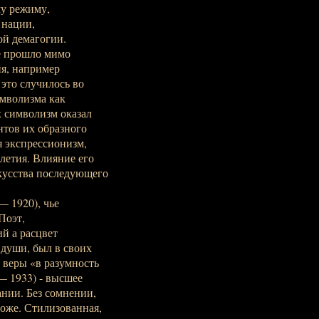
у режиму,
 нации,
ой демагогии.
е прошло мимо
я, например
 это случилось во
имволизма как
х символизм оказал
тов их образного
 экспрессионизм,
летия. Влияние его
скусства последующего
— 1920), чье
Поэт,
й а расцвет
 души, был в своих
 веры «в разумность
 — 1933) - высшее
нии. Без сомнении,
роже. Стилизованная,