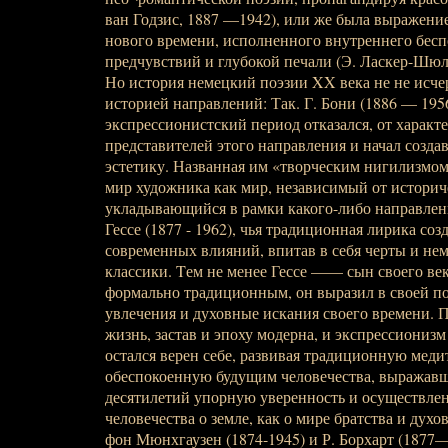
ван Годзис, 1887 —1942), или же была выражени
нового времени, исполненного внутреннего бесп
предчувствий и глубокой печали (Э. Ласкер-Шюл
Но история немецкий поэзии XX века не не исче
историей направлений: Так. Г. Бони (1886 — 195
экспрессионистский период отказался, от характ
представителей этого направления и начал созда
эстетику. Названная им «творческим нигилизмом
мир художника как мир, независимый от историче
укладывающийся в рамки какого-либо направлени
Гессе (1877 - 1962), чья традиционная лирика соз
современных влияний, впитав в себя черты и нем
классики. Tем не менее Гессе —— сын своего век
формально традиционным, он выразил в своей п
увлечения и духовные искания своего времени.
жизнь, застав и эпоху модерна, и экспрессионизм
остался верен себе, развивая традиционную мед
обеспокоенную будущим человечества, выражав
десятилетий упорную уверенность и осуществле
человечества о земле, как о мире братства и духо
фон Мюнхгаузен (1874-1945) и Р. Борхарт (1877