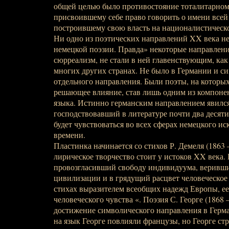
общей целью было противостояние тоталитарном
присвоившему себе право говорить о имени всей
построившему свою власть на националистическ
Ни одно из поэтических направлений XX века н
немецкой поэзии. Правда» некоторые направлени
сюрреализм, не стали в ней главенствующим, как
многих других странах. Не было в Германии и с
отдельного направления. Были поэты, на которы
решающее влияние, став лишь одним из компонен
языка. Истинно германским направлением явился
господствовавший в литературе почти два десяти
будет чувствоваться во всех сферах немецкого и
времени.
Пластинка начинается со стихов Р. Демеля (1863 
лирическое творчество стоит у истоков XX века. 
провозгласивший свободу индивидуума, веривши
цивилизации и в грядущий расцвет человеческое
стихах выразителем всеобщих надежд Европы, ее
человеческого чувства «. Поэзия С. Георге (1868
достижение символического направления в Герма
на язык Георге повлияли французы, но Георге ст