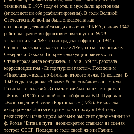
техникума. В 1937 году её отец и муж были арестованы
(впоследствии оба реабилитированы). В годы Великой
Отечественной войны была определена как
вольноопределяющийся медик в составе РККА, с июля 1942
работала врачом во фронтовом эвакопункте № 73
эвакогоспиталя №6 Сталинградского фронта, с 1944 в
Сталинградском эвакогоспитале №56, затем в госпиталях
Северного Кавказа. Во время эвакуации раненых из
Сталинграда была контужена. В 1948-1950гг. работала
корреспондентом «Литературной газеты». Псевдоним
«Николаева» взяла по фамилии второго мужа, Николаева. В
1945 году в журнале «Знамя» были опубликованы стихи
Галины Николаевой. Затем там же был напечатан роман
«Жатва» (1950), ставший основой фильма В.И. Пудовкина
«Возвращение Василия Бортникова» (1952). Николаева
автор романа «Битва в пути» по которому в 1961 году
режиссёром Владимиром Басовым был снят одноимённый х/
ф. Роман "Битва в пути" неоднократно ставился на сценах
театров СССР. Последние годы своей жизни Галина