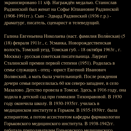
экранизировано 11 х/ф. Награждён медалью. Станислав
Радзинский был женат на Софье Юлиановне Радзинской
(1908-1991гг.). Сын - Эдвард Радзинский (1936 г.р.) -
драматург, писатель, сценарист и телеведущий.
Галина Евгеньевна Николаева (наст. фамилия Воля́нская) (5
(18) февраля 1911г., с. Усманка, Новорождественская
волость, Томский уезд, Томская губ. - 18 октября 1963г., г.
Москва) - русская советская писательница. Лауреат
Сталинской премии первой степени (1951). Родилась в
семье служащих - отец - юрист Евгений Иванович
Волянский, а мать была учительницей. После рождения
дочери семья переселилась 60 км северо-западнее, в село
Мазалово. Детство провела в Томске. Здесь, в 1916 году, она
ходила в детский сад при гимназии Тихонравовой. В 1930
году окончила школу. В 1930-1935гг. училась в
медицинском институте в Горьком. В 1935-1939гг. была
аспирантом, а потом ассистентом кафедры фармакологии
Горьковского медицинского института. В 1938-1942гг.
работала преподавателем Горьковского медицинского