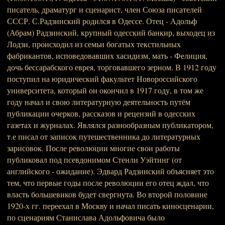
писатель, драматург и сценарист, член Союза писателей
СССР. С.Радзинский родился в Одессе. Отец - Адольф
(Абрам) Радзинский, крупный одесский банкир, выходец из
Лодзи, происходил из семьи богатых текстильных
фабрикантов, исповедовавших хасидизм, мать - Фелиция,
дочь бессарабского еврея, торговавшего зерном. В 1912 году
поступил на юридический факультет Новороссийского
университета, который он окончил в 1917 году, в том же
году начал и свою литературную деятельность путём
публикации очерков, рассказов и рецензий в одесских
газетах и журналах. Являлся разнообразным публикатором,
т.е писал от записок путешественника до литературных
зарисовок. После революции многие свои работы
публиковал под псевдонимом Стенли Уэйтинг (от
английского - ожидание). Эдвард Радзинский объясняет это
тем, что первые годы после революции его отец ждал, что
власть большевиков будет свергнута. Во второй половине
1920-х гг. переехал в Москву и начал писать киносценарии,
по сценариям Станислава Адольфовича было