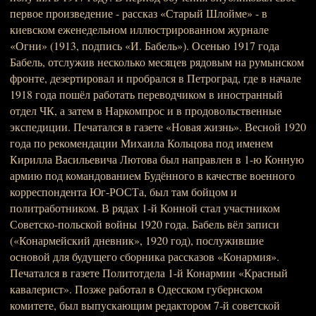
первое произведение - рассказ «Старый Шлойме» - в
киевском еженедельном иллюстрированном журнале
«Огни» (1913, подпись «И. Бабель»). Осенью 1917 года
Бабель, отслужив несколько месяцев рядовым на румынском
фронте, дезертировал и пробрался в Петроград, где в начале
1918 года пошёл работать переводчиком в иностранный
отдел ЧК, а затем в Наркомпрос и в продовольственные
экспедиции. Печатался в газете «Новая жизнь». Весной 1920
года по рекомендации Михаила Кольцова под именем
Кирилла Васильевича Лютова был направлен в 1-ю Конную
армию под командованием Будённого в качестве военного
корреспондента Юг-РОСТа, был там бойцом и
политработником. В рядах 1-й Конной стал участником
Советско-польской войны 1920 года. Бабель вёл записи
(«Конармейский дневник», 1920 год), послужившие
основой для будущего сборника рассказов «Конармия».
Печатался в газете Политотдела 1-й Конармии «Красный
кавалерист». Позже работал в Одесском губернском
комитете, был выпускающим редактором 7-й советской