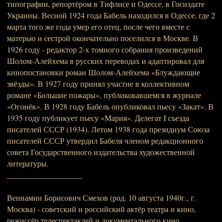
типографии, репортёром в Тифлисе и Одессе, в Госиздате
Украины. Весной 1924 года Бабель находился в Одессе, где 2
марта того же года умер его отец, после чего вместе с
матерью и сестрой окончательно поселился в Москве. В
1926 году - редактор 2-х томного собрания произведений
Шолом-Алейхема в русских переводах и адаптировал для
кинопостановки роман Шолом-Алейхема «Блуждающие
звёзды». В 1927 году принял участие в коллективном
романе «Большие пожары», публиковавшемся в журнале
«Огонёк». В 1928 году Бабель опубликовал пьесу «Закат». В
1935 году публикует пьесу «Мария». Делегат I съезда
писателей СССР (1934). Летом 1938 года президиум Союза
писателей СССР утвердил Бабеля членом редакционного
совета Государственного издательства художественной
литературы.
___________________
Вениамин Борисович Смехов (род. 10 августа 1940г., г.
Москва) - советский и российский актёр театра и кино,
режиссёр телеспектаклей и документального кино,