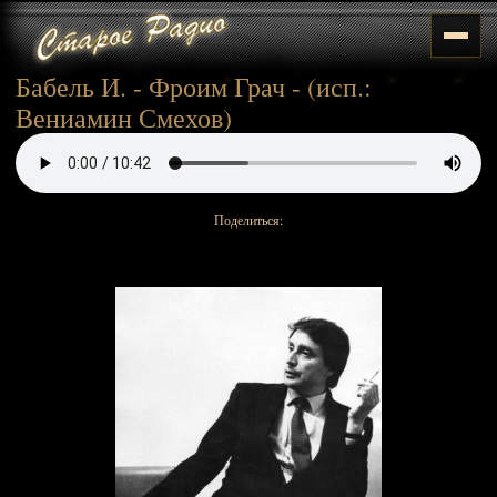
Бабель И. - Фроим Грач - (исп.:
Вениамин Смехов)
Поделиться: