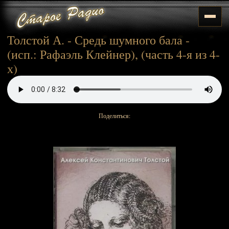
Толстой А. - Средь шумного бала -
(исп.: Рафаэль Клейнер), (часть 4-я из 4-
х)
Поделиться: