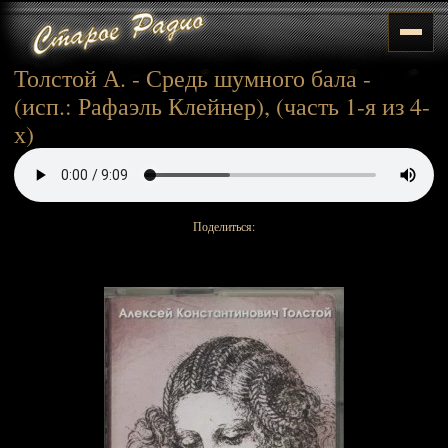
Толстой А. - Средь шумного бала -
(исп.: Рафаэль Клейнер), (часть 1-я из 4-
х)
Поделиться: