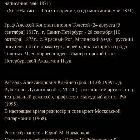
написания: май 1871)
- (6) - «На тяге» - Стихотворение, (год написания: май 1871)
Граф Алексей Константинович Толстой (24 августа [5
сентября] 1817г., г. Санкт-Петербург - 28 сентября [10
октября] 1875г., с. Красный Рог, Мглинский уезд) - русский
писатель, поэт и драматург, переводчик, сатирик из рода
Толстых. Член-корреспондент Императорской Санкт-
Петербургской Академии Наук.
_____________________
Рафаэль Александрович Кле́йнер (род.: 01.06.1939г., д.
Рубежное, Луганская обл., УССР) - российский артист-чтец,
театральный режиссёр, профессор. Народный артист РФ
(1995).
В настоящее время режиссёр и сценарист Московской
филармонии (1968).
Режиссёр записи - Юрий М. Науменков.
Музыкальное оформление - Павел М. Райгородский.