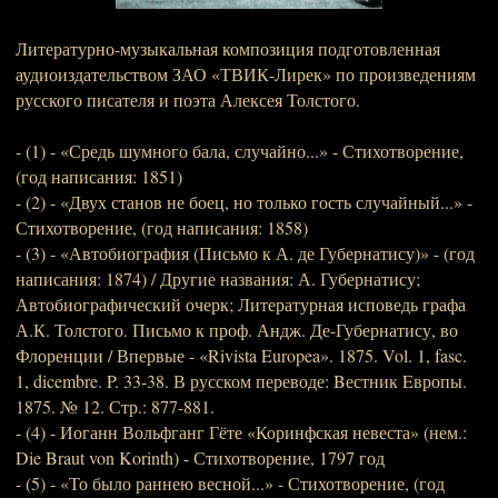
Литературно-музыкальная композиция подготовленная
аудиоиздательством ЗАО «ТВИК-Лирек» по произведениям
русского писателя и поэта Алексея Толстого.
- (1) - «Средь шумного бала, случайно...» - Стихотворение,
(год написания: 1851)
- (2) - «Двух станов не боец, но только гость случайный...» -
Стихотворение, (год написания: 1858)
- (3) - «Автобиография (Письмо к А. де Губернатису)» - (год
написания: 1874) / Другие названия: А. Губернатису;
Автобиографический очерк; Литературная исповедь графа
А.К. Толстого. Письмо к проф. Андж. Де-Губернатису, во
Флоренции / Впервые - «Rivista Europea». 1875. Vol. 1, fasc.
1, dicembre. P. 33-38. В русском переводе: Bестник Eвропы.
1875. № 12. Стр.: 877-881.
- (4) - Иоганн Вольфганг Гёте «Коринфская невеста» (нем.:
Die Braut von Korinth) - Стихотворение, 1797 год
- (5) - «То было раннею весной...» - Стихотворение, (год