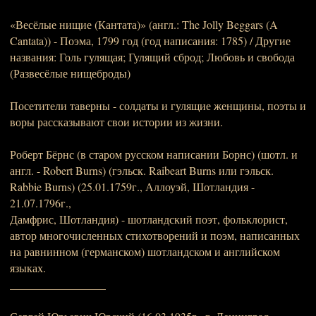
«Весёлые нищие (Кантата)» (англ.: The Jolly Beggars (A
Cantata)) - Поэма, 1799 год (год написания: 1785) / Другие
названия: Голь гулящая; Гулящий сброд; Любовь и свобода
(Развесёлые нищеброды)
Посетители таверны - солдаты и гулящие женщины, поэты и
воры рассказывают свои истории из жизни.
Роберт Бёрнс (в старом русском написании Борнс) (шотл. и
англ. - Robert Burns) (гэльск. Raibeart Burns или гэльск.
Rabbie Burns) (25.01.1759г., Аллоуэй, Шотландия -
21.07.1796г.,
Дамфрис, Шотландия) - шотландский поэт, фольклорист,
автор многочисленных стихотворений и поэм, написанных
на равнинном (германском) шотландском и английском
языках.
_________________