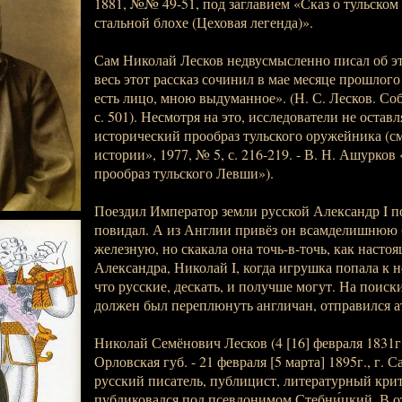
1881, №№ 49-51, под заглавием «Сказ о тульском
стальной блохе (Цеховая легенда)».
Сам Николай Лесков недвусмысленно писал об э
весь этот рассказ сочинил в мае месяце прошлого 
есть лицо, мною выдуманное». (Н. С. Лесков. Собр.
с. 501). Несмотря на это, исследователи не оста
исторический прообраз тульского оружейника (с
истории», 1977, № 5, с. 216-219. - В. Н. Ашурко
прообраз тульского Левши»).
Поездил Император земли русской Александр I п
повидал. А из Англии привёз он всамделишнюю б
железную, но скакала она точь-в-точь, как насто
Александра, Николай I, когда игрушка попала к не
что русские, дескать, и получше могут. На поиск
должен был переплюнуть англичан, отправился ат
Николай Семёнович Лесков (4 [16] февраля 1831г.,
Орловская губ. - 21 февраля [5 марта] 1895г., г. С
русский писатель, публицист, литературный кри
публиковался под псевдонимом Стебни́цкий. В о