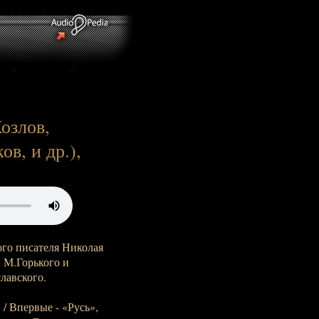
озлов,
в, и др.),
го писателя Николая
 М.Горького и
лавского.
/ Впервые - «Русь»,