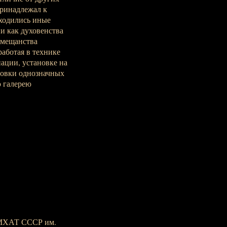
принадлежал к
аходились иные
ии как духовенства
 мещанства
работая в технике
ации, установке на
новки однозначных
ю галерею
ы МХАТ СССР им.