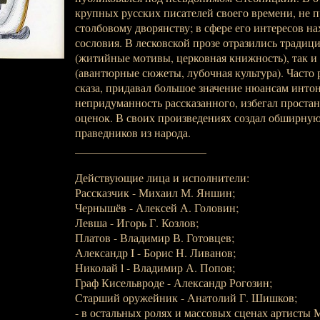
крупных русских писателей своего времени, не 
столбовому дворянству; в сфере его интересов н
сословия. В лесковской прозе отразились традиц
(житийные мотивы, церковная книжность), так и
(авантюрные сюжеты, лубочная культура). Часто 
сказа, придавал большое значение нюансам интон
непридуманность рассказанного, избегал проста
оценок. В своих произведениях создал обширну
праведников из народа.
_______________________
Действующие лица и исполнители:
Рассказчик - Михаил М. Яншин;
Чернышёв - Алексей А. Головин;
Левша - Игорь Г. Козлов;
Платов - Владимир В. Готовцев;
Александр I - Борис Н. Ливанов;
Николай l - Владимир А. Попов;
Граф Кисельвроде - Александр Рогозин;
Старший оружейник - Анатолий Г. Шишков;
- в остальных ролях и массовых сценах артист