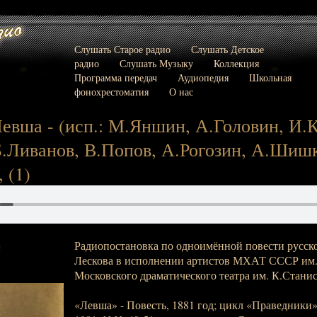
Слушать Старое радио
Слушать Детское
радио
Слушать Музыку
Коллекция
Программа передач
Аудиопедия
Школьная
фонохрестоматия
О нас
Левша - (исп.: М.Яншин, А.Головин, И.К
Б.Ливанов, В.Попов, А.Рогозин, А.Шишко
, (1)
Радиопостановка по одноимённой повести русско
:
Лескова в исполнении артистов МХАТ СССР им.
Московского драматического театра им. К.Станис
«Левша» - Повесть, 1881 год; цикл «Праведники» 