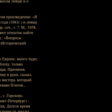
 косом Левше и о
том произведении: «Я
года (1881г.) и левша
 соч., т. 7. М., 1958,
вляют попыток найти
м.: «Вопросы
в «Исторический
о Европе, много чудес
лоху, только
ящая. Преемник
му в руки, сказал,
и мастера, который
аман Платов...
 с. Горохово,
анкт-Петербург) -
тик. Долгое время
тличие от других