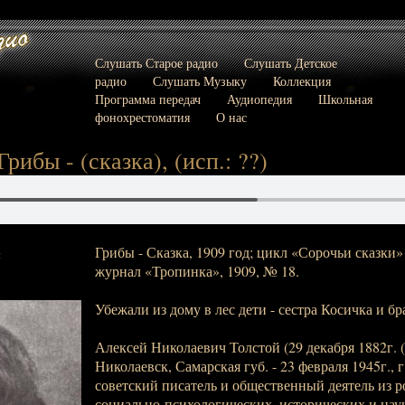
Слушать Старое радио
Слушать Детское
радио
Слушать Музыку
Коллекция
Программа передач
Аудиопедия
Школьная
фонохрестоматия
О нас
Грибы - (сказка), (исп.: ??)
Грибы - Сказка, 1909 год; цикл «Сорочьи сказки»
:
журнал «Тропинка», 1909, № 18.
Убежали из дому в лес дети - сестра Косичка и бр
Алексей Николаевич Толстой (29 декабря 1882г. (1
Николаевск, Самарская губ. - 23 февраля 1945г., г
советский писатель и общественный деятель из р
социально-психологических, исторических и нау