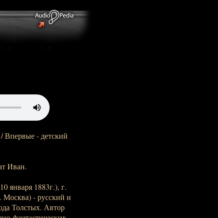
 / Впервые - детский
ат Иван.
0 января 1883г.), г.
. Москва) - русский и
ода Толстых. Автор
чно-фантастических