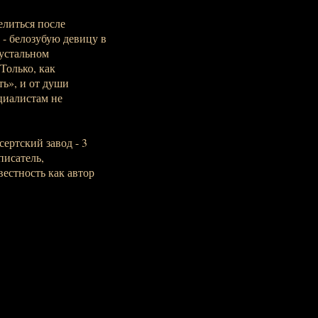
елиться после
 - белозубую девицу в
рустальном
Только, как
ть», и от души
циалистам не
сертский завод - 3
писатель,
естность как автор