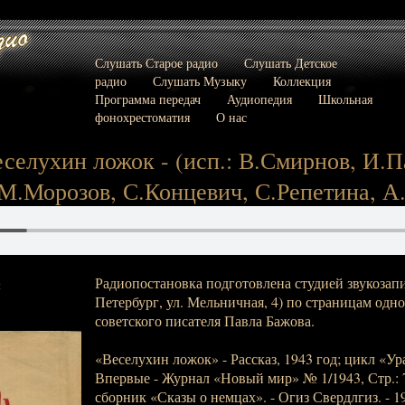
Слушать Старое радио
Слушать Детское
радио
Слушать Музыку
Коллекция
Программа передач
Аудиопедия
Школьная
фонохрестоматия
О нас
еселухин ложок - (исп.: В.Смирнов, И.
М.Морозов, С.Концевич, С.Репетина, А
Радиопостановка подготовлена студией звукозапи
:
Петербург, ул. Мельничная, 4) по страницам одн
советского писателя Павла Бажова.
«Веселухин ложок» - Рассказ, 1943 год; цикл «Ур
Впервые - Журнал «Новый мир» № 1/1943, Стр.: 7
сборник «Сказы о немцах». - Огиз Свердлгиз. - 194