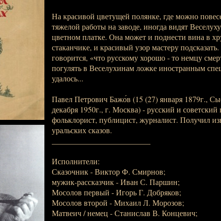
На красивой цветущей полянке, где можно повес
тяжелой работы на заводе, иногда видят Веселуху
цветном платке. Она может и поднести вина в х
стаканчике, и красивый узор мастеру подсказать. 
говорится, «что русскому хорошо - то немцу смер
погулять в Веселухинам ложке иностранным спе
удалось...
Павел Петрович Бажо́в (15 (27) января 1879г., Сы
декабря 1950г., г. Москва) - русский и советский 
фольклорист, публицист, журналист. Получил изв
уральских сказов.
_________________________
Исполнители:
Сказочник - Виктор Ф. Смирнов;
мужик-рассказчик - Иван С. Паршин;
Мосолов первый - Игорь Г. Добряков;
Мосолов второй - Михаил Л. Морозов;
Матвеич / немец - Станислав В. Концевич;