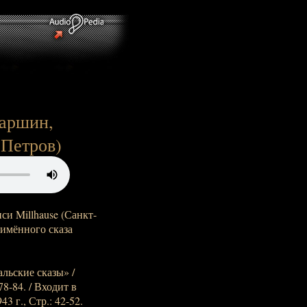
Паршин,
.Петров)
си Millhause (Санкт-
оимённого сказа
альские сказы» /
8-84. / Входит в
3 г., Стр.: 42-52.