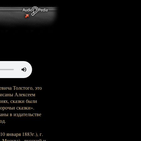
евича Толстого, это
аписаны Алексеем
ниях, сказки были
орочьи сказки».
аны в издательстве
од.
0 января 1883г.), г.
. Москва) - русский и