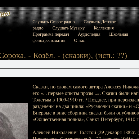
Слушать Старое радио
Слушать Детское
радио
Слушать Музыку
Коллекция
Программа передач
Аудиопедия
Школьная
фонохрестоматия
О нас
Сорока. - Козёл. - (сказки), (исп.: ??)
Сказки, по словам самого автора Алексея Никола
:
его «... первые опыты прозы...». Сказки были н
Толстым в 1909-1910 гг. / Позднее, при переизда
разделены на два цикла: «Русалочьи сказки» и «С
Впервые в виде сборника сказки были опубликов
«Общественная польза», Санкт-Петербург, 1910 г
Алексей Николаевич Толстой (29 декабря 1882г. (1
Николаевск, Самарская губ. - 23 февраля 1945г., г