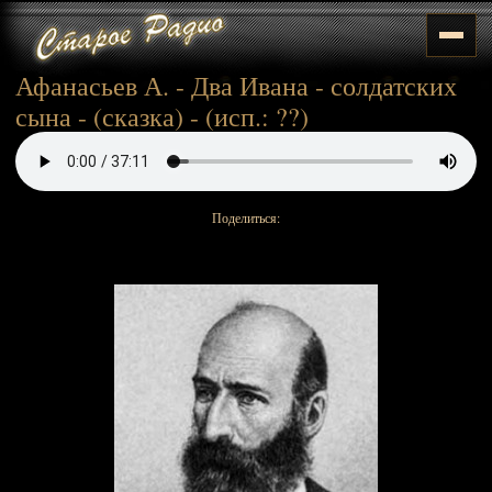
Афанасьев А. - Два Ивана - солдатских
сына - (сказка) - (исп.: ??)
Поделиться: