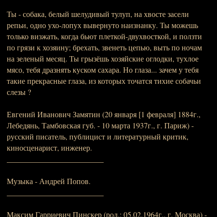
Ты - собака, белый шелудивый тулуп, на хвосте засели
репьи, одно ухо-лопух вывернуто наизнанку. Ты можешь
только визжать, когда бьют плеткой-двухвосткой, и ползти
по грязи к хозяину; брехать, звенеть цепью, выть по ночам
на зеленый месяц. Ты грызёшь хозяйские оглодки, тухлое
мясо, тебя дразнять куском сахара. Но глаза... зачем у тебя
такие прекрасные глаза, из которых точатся тихие собачьи
слезы ?
Евгений Иванович Замятин (20 января [1 февраля] 1884г.,
Лебедянь, Тамбовская губ. - 10 марта 1937г., г. Париж) -
русский писатель, публицист и литературный критик,
киносценарист, инженер.
_________________________
Музыка - Андрей Попов.
_________________________
Максим Гарриевич Пинскер (род.: 05.02.1964г., г. Москва) -